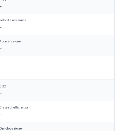
–
Velocità massima
–
Accelerazione
–
CO2
–
Classe di efficienza
–
Omologazione