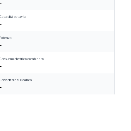
–
Capacità batteria
–
Potenza
–
Consumo elettrico combinato
–
Connettore di ricarica
–