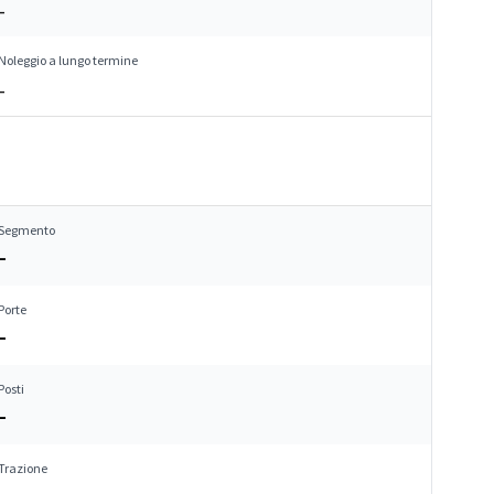
–
Noleggio a lungo termine
–
Segmento
–
Porte
–
Posti
–
Trazione