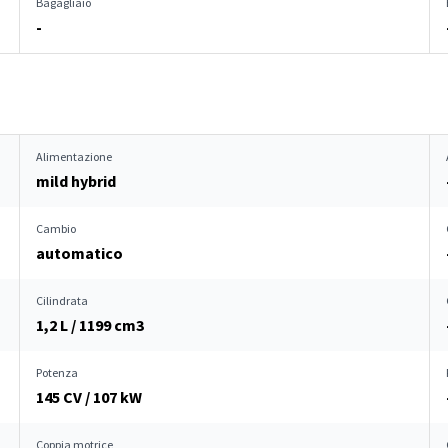
Bagagliaio
-
Alimentazione
mild hybrid
Cambio
automatico
Cilindrata
1,2 L / 1199 cm
3
Potenza
145 CV / 107 kW
Coppia motrice