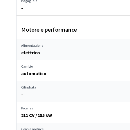
Bagagliaio
-
Motore e performance
Alimentazione
elettrico
Cambio
automatico
Cilindrata
-
Potenza
211 CV / 155 kW
Coppia motrice