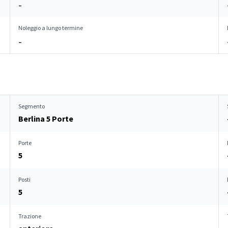
–
Noleggio a lungo termine
–
Segmento
Berlina 5 Porte
Porte
5
Posti
5
Trazione