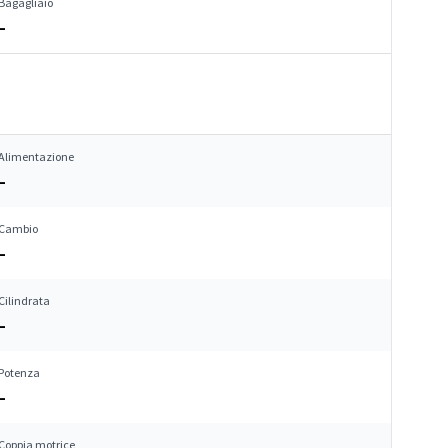
Bagagliaio
–
Alimentazione
–
Cambio
–
Cilindrata
–
Potenza
–
Coppia motrice