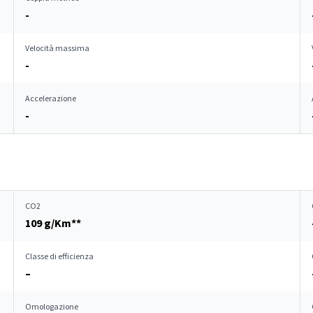
-
Velocità massima
-
Accelerazione
-
CO2
109 g/Km**
Classe di efficienza
–
Omologazione