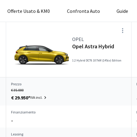
Offerte Usato & KM0
Confronta Auto
Guide
OPEL
Opel Astra Hybrid
1.2 Hybrid DCT6 107kW (145cv) Edition
Prezzo
€ 35.000
€ 29.950*
IVA incl.
Finanziamento
–
Leasing