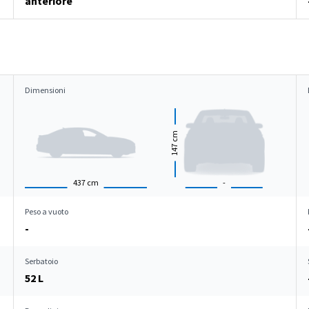
anteriore
Dimensioni
cm
147
437
cm
-
Peso a vuoto
-
Serbatoio
52 L