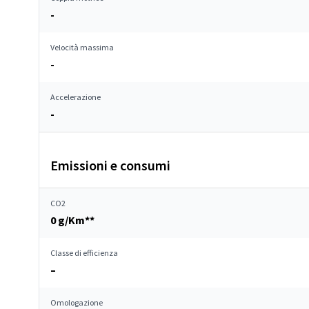
-
Velocità massima
-
Accelerazione
-
Emissioni e consumi
CO2
0 g/Km**
Classe di efficienza
–
Omologazione