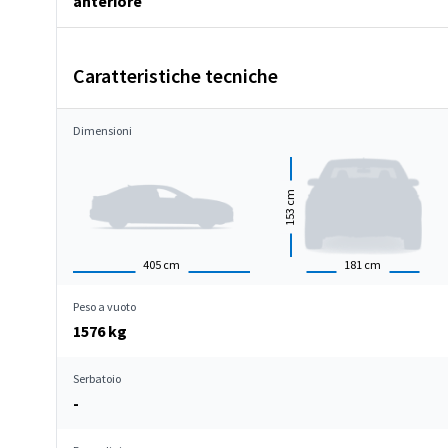
anteriore
Caratteristiche tecniche
Dimensioni
cm
153
405
cm
181
cm
Peso a vuoto
1576 kg
Serbatoio
-