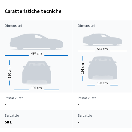
Caratteristiche tecniche
Dimensioni
Dimensioni
514
cm
497
cm
cm
cm
191
190
193
cm
194
cm
Peso a vuoto
Peso a vuoto
-
-
Serbatoio
Serbatoio
58 L
-