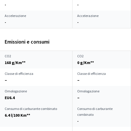
-
-
Accelerazione
Accelerazione
-
-
Emissioni e consumi
CO2
CO2
168 g/Km**
0 g/Km**
Classe di efficienza
Classe di efficienza
–
–
Omologazione
Omologazione
EU6.4
–
Consumo di carburante combinato
Consumo di carburante
combinato
6.4 l/100 Km**
-