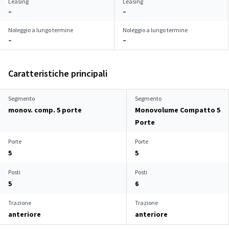
Leasing
Leasing
–
–
Noleggio a lungo termine
Noleggio a lungo termine
–
–
Caratteristiche principali
Segmento
Segmento
monov. comp. 5 porte
Monovolume Compatto 5
Porte
Porte
Porte
5
5
Posti
Posti
5
6
Trazione
Trazione
anteriore
anteriore