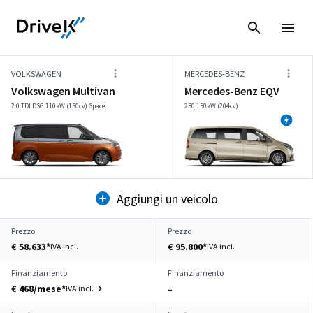
VOLKSWAGEN
MERCEDES-BENZ
Volkswagen Multivan
Mercedes-Benz EQV
2.0 TDI DSG 110kW (150cv) Space
250 150kW (204cv)
Aggiungi un veicolo
Prezzo
Prezzo
€ 58.633*
€ 95.800*
IVA incl.
IVA incl.
Finanziamento
Finanziamento
€ 468/mese*
IVA incl.
–