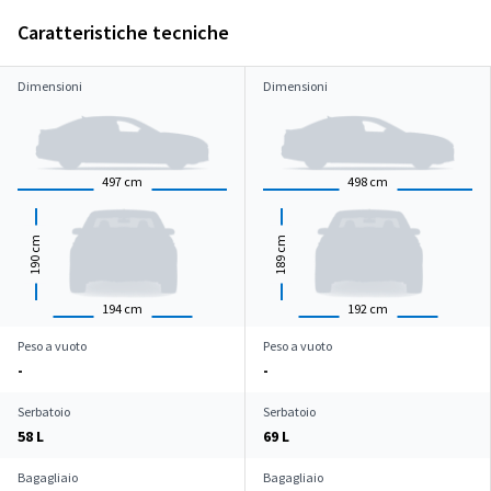
Caratteristiche tecniche
Dimensioni
Dimensioni
497
cm
498
cm
cm
cm
190
189
194
cm
192
cm
Peso a vuoto
Peso a vuoto
-
-
Serbatoio
Serbatoio
58 L
69 L
Bagagliaio
Bagagliaio