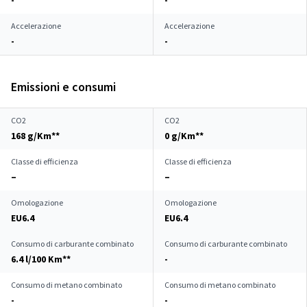
-
-
Accelerazione
Accelerazione
-
-
Emissioni e consumi
CO2
CO2
168 g/Km**
0 g/Km**
Classe di efficienza
Classe di efficienza
–
–
Omologazione
Omologazione
EU6.4
EU6.4
Consumo di carburante combinato
Consumo di carburante combinato
6.4 l/100 Km**
-
Consumo di metano combinato
Consumo di metano combinato
-
-