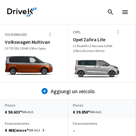
OPEL
VOLKSWAGEN
Opel Zafira Life
Volkswagen Multivan
2.2 BlueHDi L2 Manuale 110kW
2.0 TDI DSG 110kW (150cv) Space
(150cv) Business Edition
Aggiungi un veicolo
Prezzo
Prezzo
€ 58.633*
€ 39.850*
IVA incl.
IVA incl.
Finanziamento
Finanziamento
€ 468/mese*
IVA incl.
–