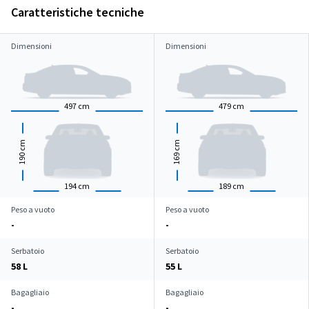
Caratteristiche tecniche
Dimensioni
Dimensioni
497
cm
479
cm
cm
cm
190
169
194
cm
189
cm
Peso a vuoto
Peso a vuoto
-
-
Serbatoio
Serbatoio
58 L
55 L
Bagagliaio
Bagagliaio
-
-