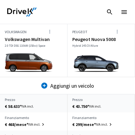
VOLKSWAGEN
PEUGEOT
Volkswagen Multivan
Peugeot Nuova 5008
2.0 TDI DSG 110kW (150cv) Space
Hybrid 145 CV Allure
Aggiungi un veicolo
Prezzo
Prezzo
€ 58.633*
€ 43.750*
IVA incl.
IVA incl.
Finanziamento
Finanziamento
€ 468/mese*
€ 299/mese*
IVA incl.
IVA incl.