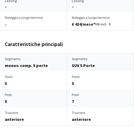
Leasing
Leasing
–
–
Noleggio a lungo termine
Noleggio a lungo termine
€ 434/mese*
IVA incl.
–
Caratteristiche principali
Segmento
Segmento
monov. comp. 5 porte
SUV 5 Porte
Porte
Porte
5
5
Posti
Posti
5
7
Trazione
Trazione
anteriore
anteriore