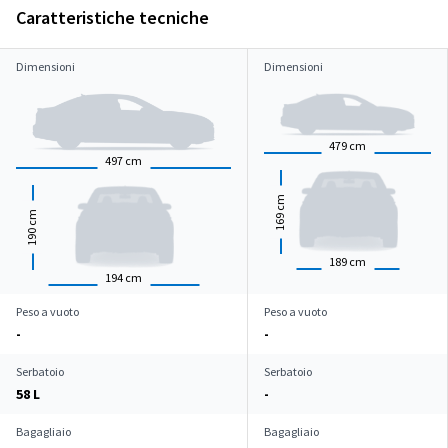
Caratteristiche tecniche
Dimensioni
Dimensioni
479
cm
497
cm
cm
cm
169
190
189
cm
194
cm
Peso a vuoto
Peso a vuoto
-
-
Serbatoio
Serbatoio
58 L
-
Bagagliaio
Bagagliaio