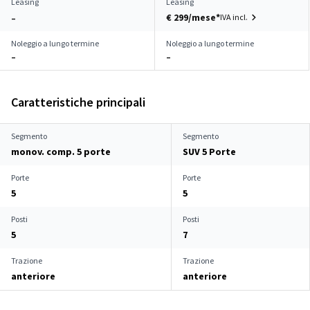
Leasing
Leasing
€ 299/mese*
IVA incl.
–
Noleggio a lungo termine
Noleggio a lungo termine
–
–
Caratteristiche principali
Segmento
Segmento
monov. comp. 5 porte
SUV 5 Porte
Porte
Porte
5
5
Posti
Posti
5
7
Trazione
Trazione
anteriore
anteriore