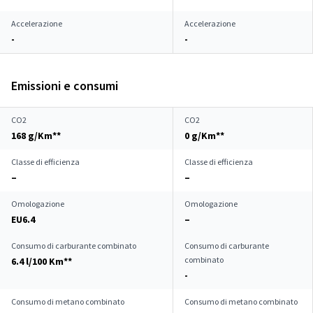
Accelerazione
Accelerazione
-
-
Emissioni e consumi
CO2
CO2
168 g/Km**
0 g/Km**
Classe di efficienza
Classe di efficienza
–
–
Omologazione
Omologazione
EU6.4
–
Consumo di carburante combinato
Consumo di carburante
combinato
6.4 l/100 Km**
-
Consumo di metano combinato
Consumo di metano combinato