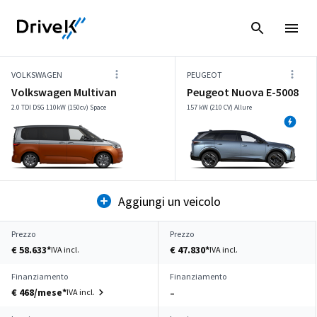
VOLKSWAGEN
PEUGEOT
Volkswagen Multivan
Peugeot Nuova E-5008
2.0 TDI DSG 110kW (150cv) Space
157 kW (210 CV) Allure
Aggiungi un veicolo
Prezzo
Prezzo
€ 58.633*
€ 47.830*
IVA incl.
IVA incl.
Finanziamento
Finanziamento
€ 468/mese*
IVA incl.
–