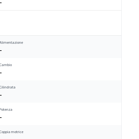
–
Alimentazione
–
Cambio
–
Cilindrata
–
Potenza
–
Coppia motrice