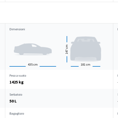
Dimensioni
cm
147
435
cm
181
cm
Peso a vuoto
1425 kg
Serbatoio
50 L
Bagagliaio