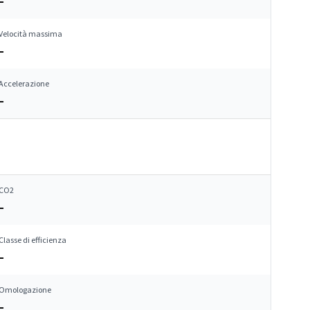
–
Velocità massima
–
Accelerazione
–
CO2
–
Classe di efficienza
–
Omologazione
–