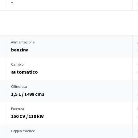
-
Alimentazione
benzina
Cambio
automatico
Cilindrata
1,5 L / 1498 cm
3
Potenza
150 CV / 110 kW
Coppia motrice