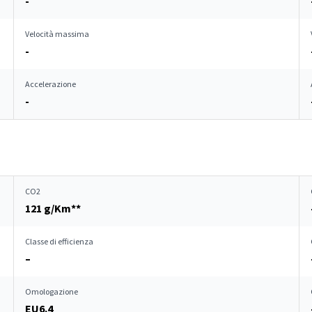
-
Velocità massima
-
Accelerazione
-
CO2
121 g/Km**
Classe di efficienza
–
Omologazione
EU6.4