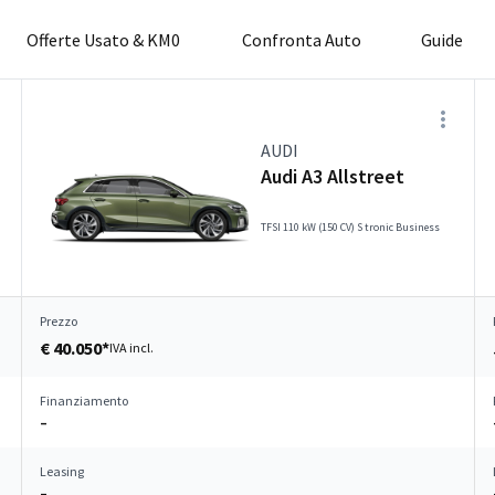
Offerte Usato & KM0
Confronta Auto
Guide
AUDI
Audi A3 Allstreet
TFSI 110 kW (150 CV) S tronic Business
Prezzo
€ 40.050*
IVA incl.
Finanziamento
–
Leasing
–