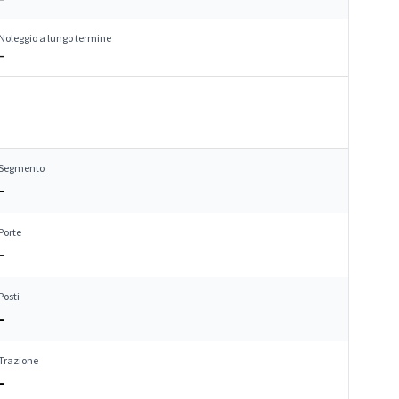
Noleggio a lungo termine
–
Segmento
–
Porte
–
Posti
–
Trazione
–