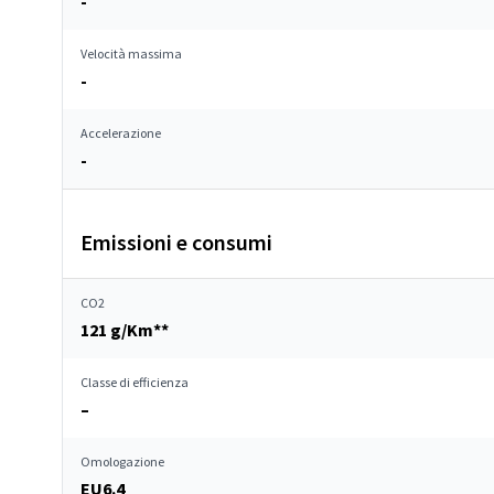
-
Velocità massima
-
Accelerazione
-
Emissioni e consumi
CO2
121 g/Km**
Classe di efficienza
–
Omologazione
EU6.4