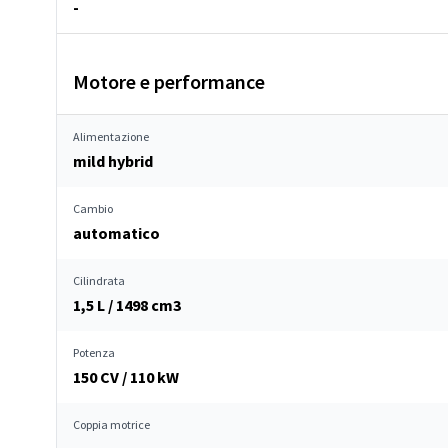
-
Motore e performance
Alimentazione
mild hybrid
Cambio
automatico
Cilindrata
1,5 L / 1498 cm
3
Potenza
150 CV / 110 kW
Coppia motrice