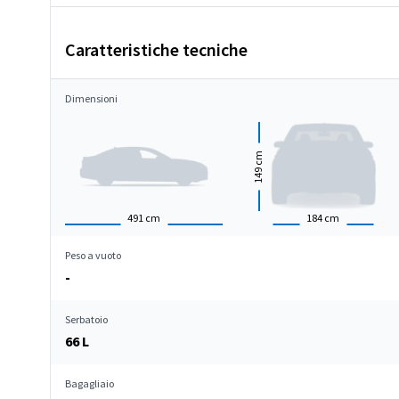
Caratteristiche tecniche
Dimensioni
cm
149
491
cm
184
cm
Peso a vuoto
-
Serbatoio
66 L
Bagagliaio