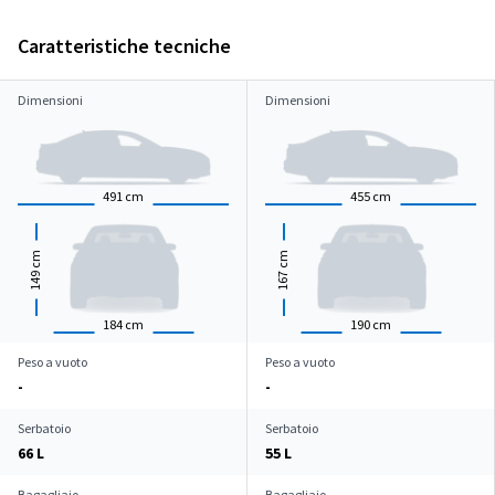
Caratteristiche tecniche
Dimensioni
Dimensioni
491
cm
455
cm
cm
cm
149
167
184
cm
190
cm
Peso a vuoto
Peso a vuoto
-
-
Serbatoio
Serbatoio
66 L
55 L
Bagagliaio
Bagagliaio