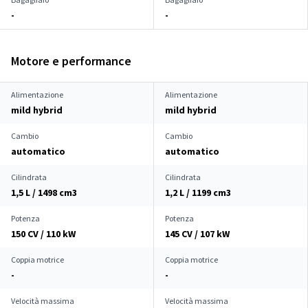
-
-
Motore e performance
Alimentazione
Alimentazione
mild hybrid
mild hybrid
Cambio
Cambio
automatico
automatico
Cilindrata
Cilindrata
1,5 L / 1498 cm
3
1,2 L / 1199 cm
3
Potenza
Potenza
150 CV / 110 kW
145 CV / 107 kW
Coppia motrice
Coppia motrice
-
-
Velocità massima
Velocità massima