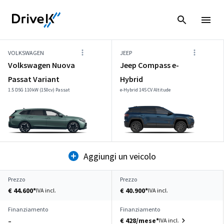
VOLKSWAGEN
JEEP
Volkswagen Nuova
Jeep Compass e-
Passat Variant
Hybrid
1.5 DSG 110kW (150cv) Passat
e-Hybrid 145 CV Altitude
Aggiungi un veicolo
Prezzo
Prezzo
€ 44.600*
€ 40.900*
IVA incl.
IVA incl.
Finanziamento
Finanziamento
€ 428/mese*
IVA incl.
–