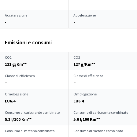
-
-
Accelerazione
Accelerazione
-
-
Emissioni e consumi
CO2
CO2
121 g/Km**
127 g/Km**
Classe di efficienza
Classe di efficienza
–
–
Omologazione
Omologazione
EU6.4
EU6.4
Consumo di carburante combinato
Consumo di carburante combinato
5.3 l/100 Km**
5.6 l/100 Km**
Consumo di metano combinato
Consumo di metano combinato