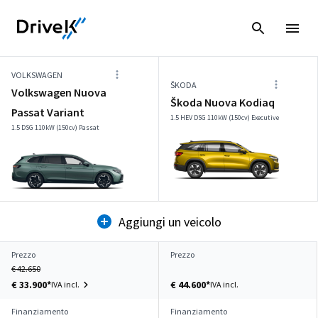
VOLKSWAGEN
ŠKODA
Volkswagen Nuova
Škoda Nuova Kodiaq
Passat Variant
1.5 HEV DSG 110kW (150cv) Executive
1.5 DSG 110kW (150cv) Passat
Aggiungi un veicolo
Prezzo
Prezzo
€ 42.650
€ 33.900*
€ 44.600*
IVA incl.
IVA incl.
Finanziamento
Finanziamento