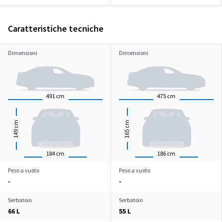
Caratteristiche tecniche
Dimensioni
Dimensioni
491
cm
475
cm
cm
cm
149
165
184
cm
186
cm
Peso a vuoto
Peso a vuoto
-
-
Serbatoio
Serbatoio
66 L
55 L