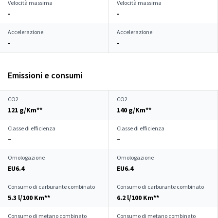
Velocità massima
Velocità massima
-
-
Accelerazione
Accelerazione
-
-
Emissioni e consumi
CO2
CO2
121 g/Km**
140 g/Km**
Classe di efficienza
Classe di efficienza
–
–
Omologazione
Omologazione
EU6.4
EU6.4
Consumo di carburante combinato
Consumo di carburante combinato
5.3 l/100 Km**
6.2 l/100 Km**
Consumo di metano combinato
Consumo di metano combinato