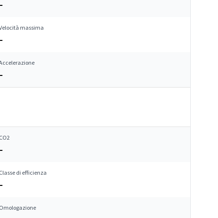
–
Velocità massima
–
Accelerazione
–
CO2
–
Classe di efficienza
–
Omologazione