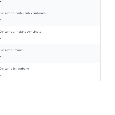
–
Consumo di carburante combinato
–
Consumo di metano combinato
–
Consumo Urbano
–
Consumo Extraurbano
–