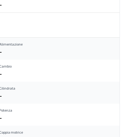
–
Alimentazione
–
Cambio
–
Cilindrata
–
Potenza
–
Coppia motrice