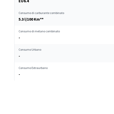
EU6.4
Consumo di carburante combinato
5.3 l/100 Km**
Consumo di metano combinato
-
Consumo Urbano
-
Consumo Extraurbano
-