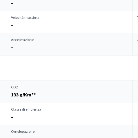
-
Velocità massima
-
Accelerazione
-
CO2
133 g/Km**
Classe di efficienza
–
Omologazione