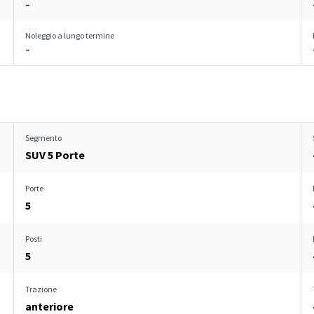
–
Noleggio a lungo termine
–
Segmento
SUV 5 Porte
Porte
5
Posti
5
Trazione
anteriore