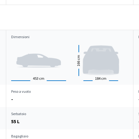
Dimensioni
cm
166
453
cm
184
cm
Peso a vuoto
-
Serbatoio
55 L
Bagagliaio