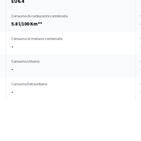
EU6.4
Consumo di carburante combinato
5.8 l/100 Km**
Consumo di metano combinato
-
Consumo Urbano
-
Consumo Extraurbano
-