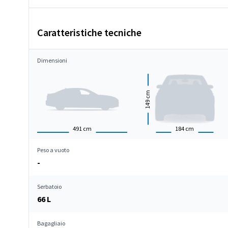
Caratteristiche tecniche
Dimensioni
cm
149
491
cm
184
cm
Peso a vuoto
-
Serbatoio
66 L
Bagagliaio