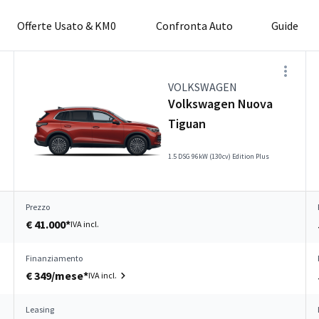
Offerte Usato & KM0
Confronta Auto
Guide
VOLKSWAGEN
Volkswagen Nuova
Tiguan
1.5 DSG 96kW (130cv) Edition Plus
Prezzo
€ 41.000*
IVA incl.
Finanziamento
€ 349/mese*
IVA incl.
Leasing