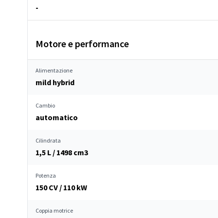
-
Motore e performance
Alimentazione
mild hybrid
Cambio
automatico
Cilindrata
1,5 L / 1498 cm
3
Potenza
150 CV / 110 kW
Coppia motrice