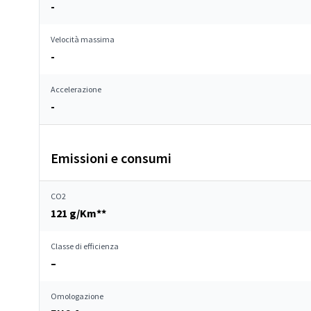
-
Velocità massima
-
Accelerazione
-
Emissioni e consumi
CO2
121 g/Km**
Classe di efficienza
–
Omologazione