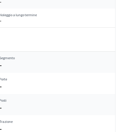
–
Noleggio a lungo termine
–
Segmento
–
Porte
–
Posti
–
Trazione
–