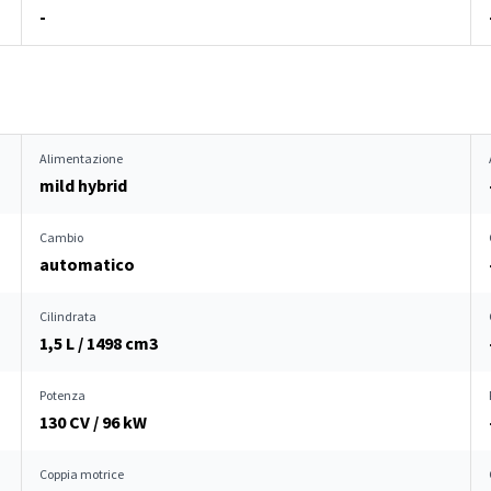
-
Alimentazione
mild hybrid
Cambio
automatico
Cilindrata
1,5 L / 1498 cm
3
Potenza
130 CV / 96 kW
Coppia motrice