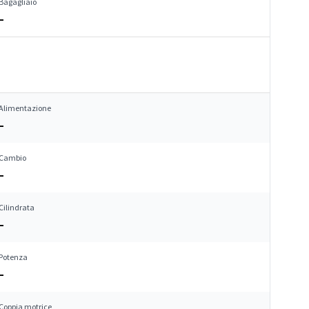
Bagagliaio
–
Alimentazione
–
Cambio
–
Cilindrata
–
Potenza
–
Coppia motrice