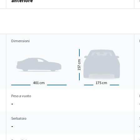
anteriore
Dimensioni
cm
157
401
cm
175
cm
Peso a vuoto
-
Serbatoio
-