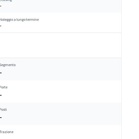
–
Noleggio a lungo termine
–
Segmento
–
Porte
–
Posti
–
Trazione