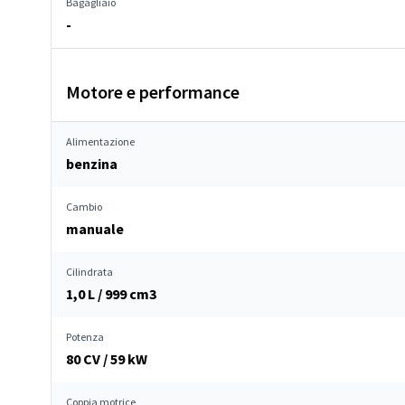
Bagagliaio
-
Motore e performance
Alimentazione
benzina
Cambio
manuale
Cilindrata
1,0 L / 999 cm
3
Potenza
80 CV / 59 kW
Coppia motrice