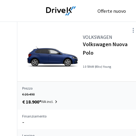
Offerte nuovo
VOLKSWAGEN
Volkswagen Nuova
Polo
1.0 59kW (80cv) Young
Prezzo
€ 20.490
€ 18.900*
IVA incl.
Finanziamento
–
Leasing