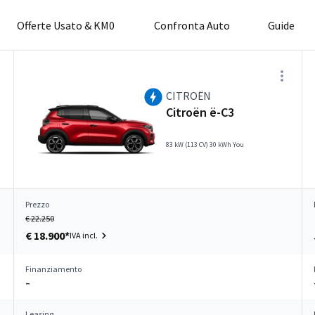
Offerte Usato & KM0
Confronta Auto
Guide
CITROËN
Citroën ë-C3
83 kW (113 CV) 30 kWh You
Prezzo
€ 22.250
€ 18.900*
IVA incl.
Finanziamento
–
Leasing