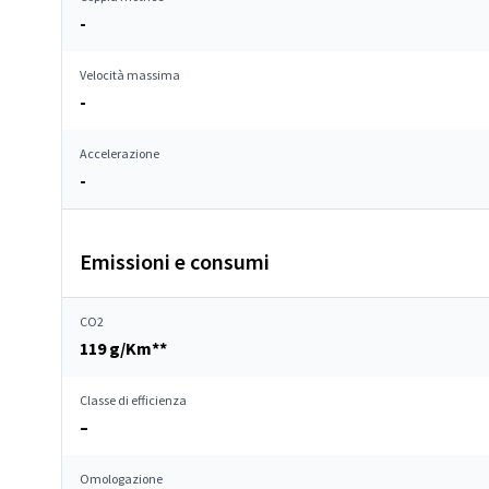
-
Velocità massima
-
Accelerazione
-
Emissioni e consumi
CO2
119 g/Km**
Classe di efficienza
–
Omologazione