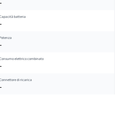
–
Capacità batteria
–
Potenza
–
Consumo elettrico combinato
–
Connettore di ricarica
–