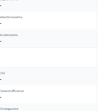
–
Velocità massima
–
Accelerazione
–
CO2
–
Classe di efficienza
–
Omologazione