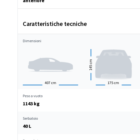
anteriore
Caratteristiche tecniche
Dimensioni
cm
145
407
cm
175
cm
Peso a vuoto
1143 kg
Serbatoio
40 L