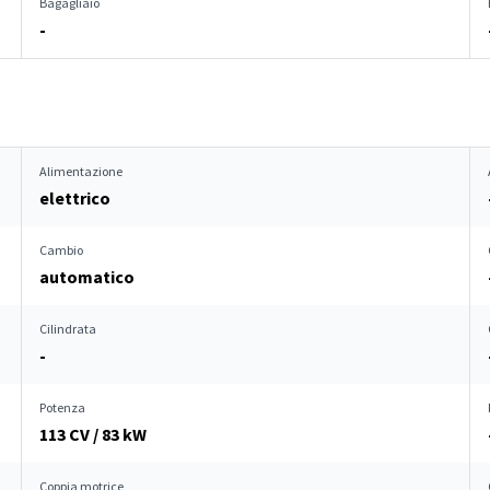
Bagagliaio
-
Alimentazione
elettrico
Cambio
automatico
Cilindrata
-
Potenza
113 CV / 83 kW
Coppia motrice