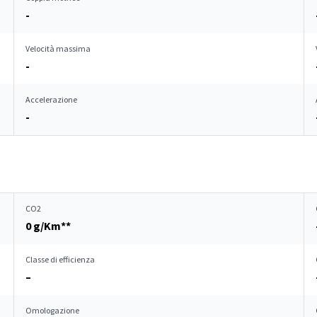
-
Velocità massima
-
Accelerazione
-
CO2
0 g/Km**
Classe di efficienza
–
Omologazione