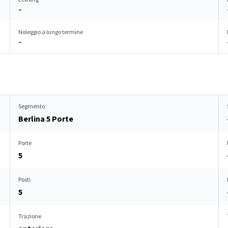
–
Noleggio a lungo termine
–
Segmento
Berlina 5 Porte
Porte
5
Posti
5
Trazione