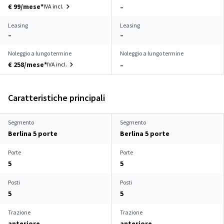
€ 99/mese*
IVA incl.
–
Leasing
Leasing
–
–
Noleggio a lungo termine
Noleggio a lungo termine
€ 258/mese*
IVA incl.
–
Caratteristiche principali
Segmento
Segmento
Berlina 5 porte
Berlina 5 porte
Porte
Porte
5
5
Posti
Posti
5
5
Trazione
Trazione
anteriore
anteriore