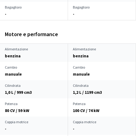
Bagagliaio
Bagagliaio
-
-
Motore e performance
Alimentazione
Alimentazione
benzina
benzina
Cambio
Cambio
manuale
manuale
Cilindrata
Cilindrata
1,0 L / 999 cm
3
1,2 L / 1199 cm
3
Potenza
Potenza
80 CV / 59 kW
100 CV / 74 kW
Coppia motrice
Coppia motrice
-
-