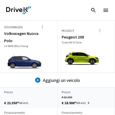
VOLKSWAGEN
PEUGEOT
Volkswagen Nuova
Peugeot 208
Polo
Turbo 100 CV Style
1.0 59kW (80cv) Young
Aggiungi un veicolo
Prezzo
Prezzo
€ 22.250
€ 22.350*
€ 18.900*
IVA incl.
IVA incl.
Finanziamento
Finanziamento