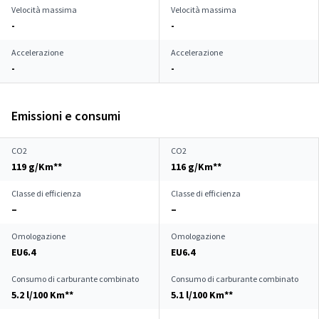
Velocità massima
Velocità massima
-
-
Accelerazione
Accelerazione
-
-
Emissioni e consumi
CO2
CO2
119 g/Km**
116 g/Km**
Classe di efficienza
Classe di efficienza
–
–
Omologazione
Omologazione
EU6.4
EU6.4
Consumo di carburante combinato
Consumo di carburante combinato
5.2 l/100 Km**
5.1 l/100 Km**