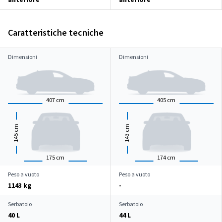
Caratteristiche tecniche
Dimensioni
Dimensioni
407
cm
405
cm
cm
cm
145
143
175
cm
174
cm
Peso a vuoto
Peso a vuoto
1143 kg
-
Serbatoio
Serbatoio
40 L
44 L