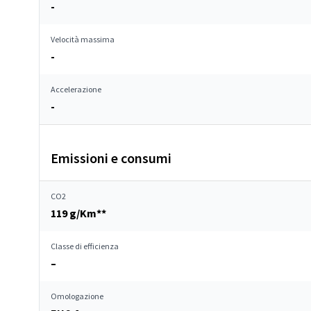
-
Velocità massima
-
Accelerazione
-
Emissioni e consumi
CO2
119 g/Km**
Classe di efficienza
–
Omologazione