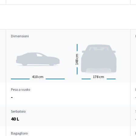
Dimensioni
cm
148
410
cm
178
cm
Peso a vuoto
-
Serbatoio
40 L
Bagagliaio