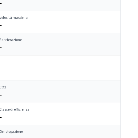
–
Velocità massima
–
Accelerazione
–
CO2
–
Classe di efficienza
–
Omologazione