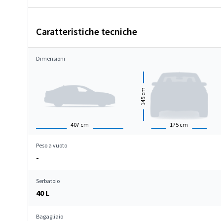
Caratteristiche tecniche
Dimensioni
cm
145
407
cm
175
cm
Peso a vuoto
-
Serbatoio
40 L
Bagagliaio