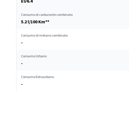
EU6.4
Consumo di carburante combinato
5.2 l/100 Km**
Consumo di metano combinato
-
Consumo Urbano
-
Consumo Extraurbano
-