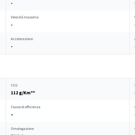
-
Velocità massima
-
Accelerazione
-
CO2
112 g/Km**
Classe di efficienza
–
Omologazione