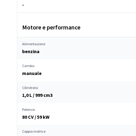
-
Motore e performance
Alimentazione
benzina
Cambio
manuale
Cilindrata
1,0 L / 999 cm
3
Potenza
80 CV / 59 kW
Coppia motrice