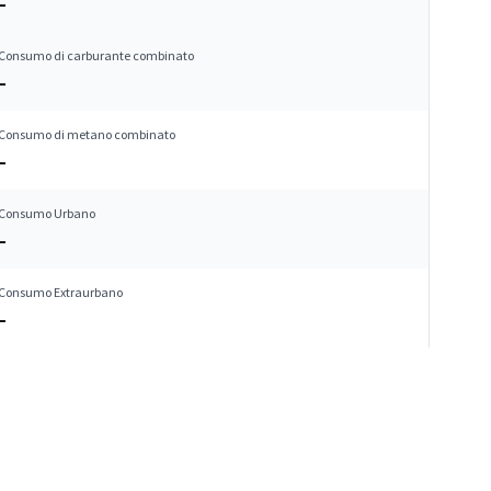
–
Consumo di carburante combinato
–
Consumo di metano combinato
–
Consumo Urbano
–
Consumo Extraurbano
–