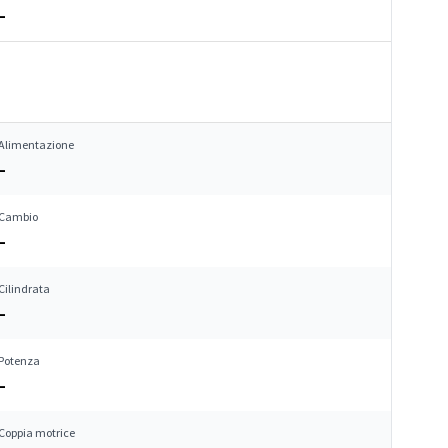
–
Alimentazione
–
Cambio
–
Cilindrata
–
Potenza
–
Coppia motrice