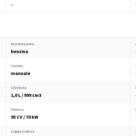
-
Alimentazione
benzina
Cambio
manuale
Cilindrata
1,0 L / 999 cm
3
Potenza
95 CV / 70 kW
Coppia motrice