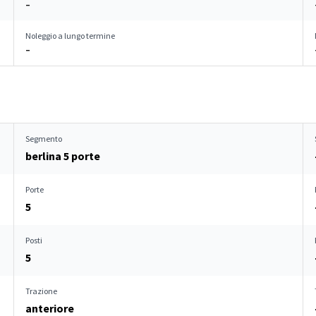
–
Noleggio a lungo termine
–
Segmento
berlina 5 porte
Porte
5
Posti
5
Trazione
anteriore