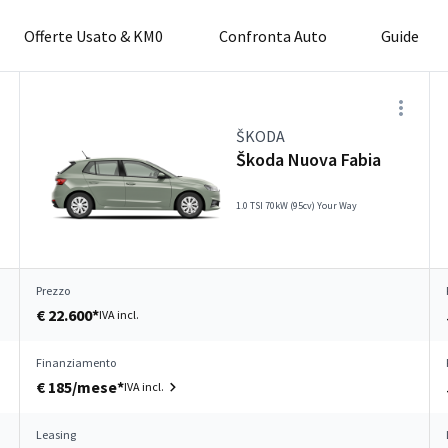
Offerte Usato & KM0
Confronta Auto
Guide
ŠKODA
Škoda Nuova Fabia
1.0 TSI 70kW (95cv) Your Way
Prezzo
€ 22.600*
IVA incl.
Finanziamento
€ 185/mese*
IVA incl.
Leasing