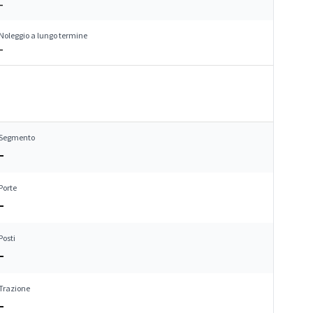
–
Noleggio a lungo termine
–
Segmento
–
Porte
–
Posti
–
Trazione
–