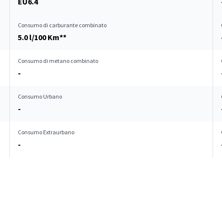
EU6.4
Consumo di carburante combinato
5.0 l/100 Km**
Consumo di metano combinato
-
Consumo Urbano
-
Consumo Extraurbano
-