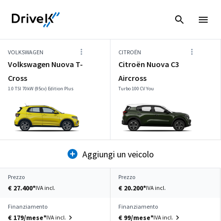
VOLKSWAGEN
CITROËN
Volkswagen Nuova T-
Citroën Nuova C3
Cross
Aircross
1.0 TSI 70kW (95cv) Edition Plus
Turbo 100 CV You
Aggiungi un veicolo
Prezzo
Prezzo
€ 27.400*
€ 20.200*
IVA incl.
IVA incl.
Finanziamento
Finanziamento
€ 179/mese*
€ 99/mese*
IVA incl.
IVA incl.