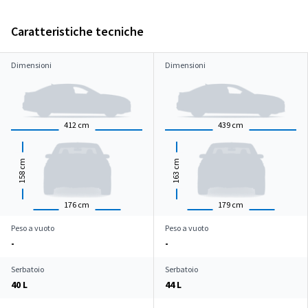
Caratteristiche tecniche
Dimensioni
Dimensioni
412
cm
439
cm
cm
cm
158
163
176
cm
179
cm
Peso a vuoto
Peso a vuoto
-
-
Serbatoio
Serbatoio
40 L
44 L