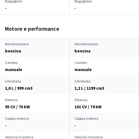
Bagagliaio
Bagagliaio
-
-
Motore e performance
Alimentazione
Alimentazione
benzina
benzina
Cambio
Cambio
manuale
manuale
Cilindrata
Cilindrata
1,0 L / 999 cm
3
1,2 L / 1199 cm
3
Potenza
Potenza
95 CV / 70 kW
101 CV / 74 kW
Coppia motrice
Coppia motrice
-
-
Velocità massima
Velocità massima