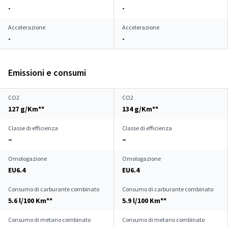
-
-
Accelerazione
Accelerazione
-
-
Emissioni e consumi
CO2
CO2
127 g/Km**
134 g/Km**
Classe di efficienza
Classe di efficienza
–
–
Omologazione
Omologazione
EU6.4
EU6.4
Consumo di carburante combinato
Consumo di carburante combinato
5.6 l/100 Km**
5.9 l/100 Km**
Consumo di metano combinato
Consumo di metano combinato