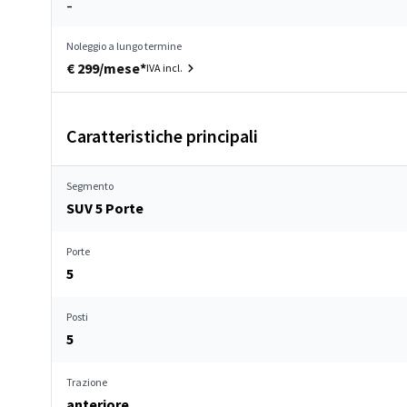
–
Noleggio a lungo termine
€ 299/mese*
IVA incl.
Caratteristiche principali
Segmento
SUV 5 Porte
Porte
5
Posti
5
Trazione
anteriore