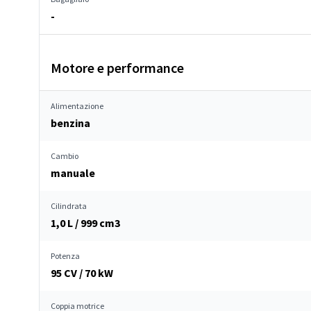
-
Motore e performance
Alimentazione
benzina
Cambio
manuale
Cilindrata
1,0 L / 999 cm
3
Potenza
95 CV / 70 kW
Coppia motrice