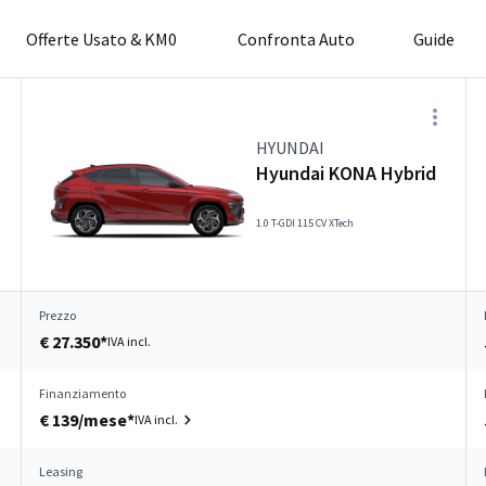
Offerte Usato & KM0
Confronta Auto
Guide
HYUNDAI
Hyundai KONA Hybrid
1.0 T-GDI 115 CV XTech
Prezzo
€ 27.350*
IVA incl.
Finanziamento
€ 139/mese*
IVA incl.
Leasing