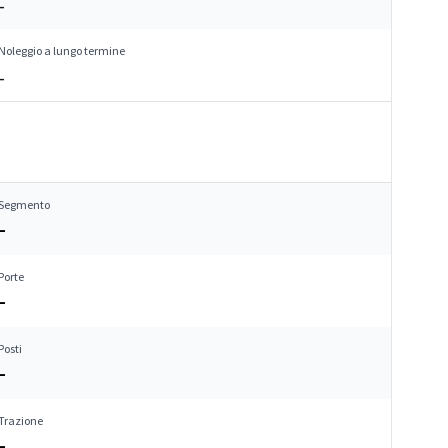
–
Noleggio a lungo termine
–
Segmento
–
Porte
–
Posti
–
Trazione
–