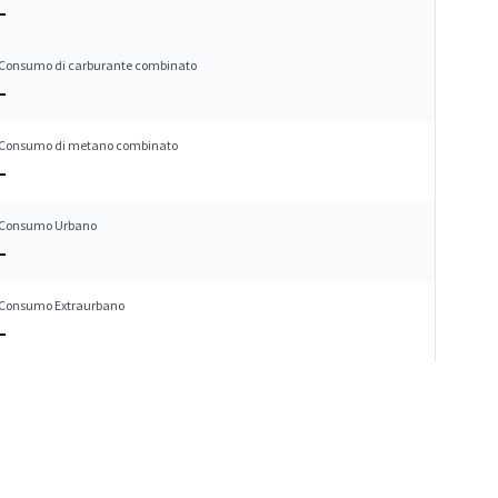
–
Consumo di carburante combinato
–
Consumo di metano combinato
–
Consumo Urbano
–
Consumo Extraurbano
–