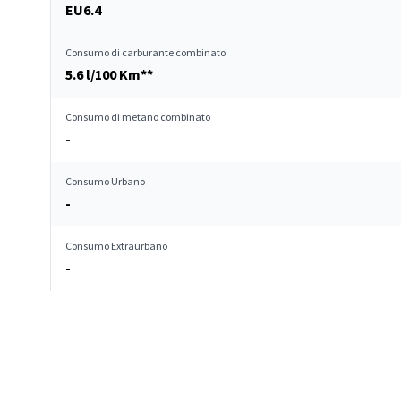
EU6.4
Consumo di carburante combinato
5.6 l/100 Km**
Consumo di metano combinato
-
Consumo Urbano
-
Consumo Extraurbano
-