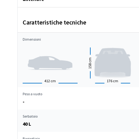
Caratteristiche tecniche
Dimensioni
cm
158
412
cm
176
cm
Peso a vuoto
-
Serbatoio
40 L
Bagagliaio