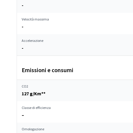
-
Velocità massima
-
Accelerazione
-
Emissioni e consumi
CO2
127 g/Km**
Classe di efficienza
–
Omologazione