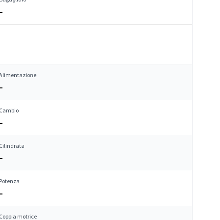
–
Alimentazione
–
Cambio
–
Cilindrata
–
Potenza
–
Coppia motrice