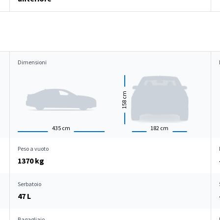
Dimensioni
cm
158
435
cm
182
cm
Peso a vuoto
1370 kg
Serbatoio
47 L
Bagagliaio