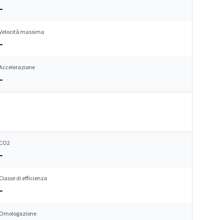
–
Velocità massima
–
Accelerazione
–
CO2
–
Classe di efficienza
–
Omologazione