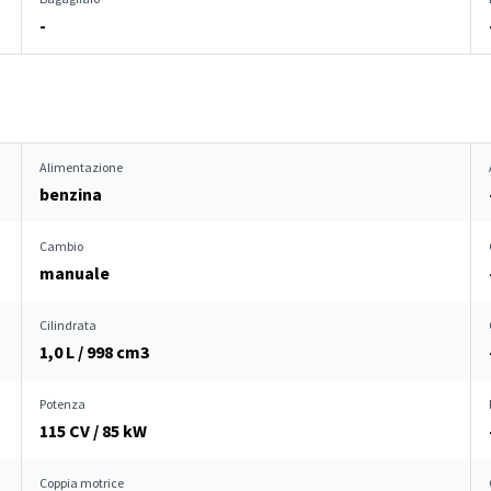
-
Alimentazione
benzina
Cambio
manuale
Cilindrata
1,0 L / 998 cm
3
Potenza
115 CV / 85 kW
Coppia motrice