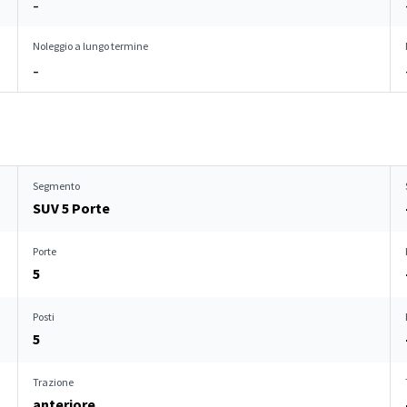
–
Noleggio a lungo termine
–
Segmento
SUV 5 Porte
Porte
5
Posti
5
Trazione
anteriore