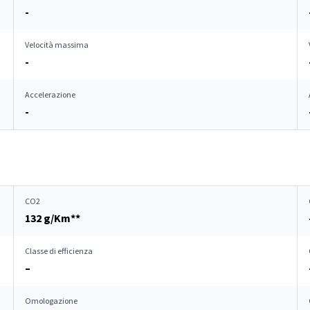
-
Velocità massima
-
Accelerazione
-
CO2
132 g/Km**
Classe di efficienza
–
Omologazione