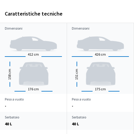
Caratteristiche tecniche
Dimensioni
Dimensioni
412
cm
426
cm
cm
cm
158
151
176
cm
175
cm
Peso a vuoto
Peso a vuoto
-
-
Serbatoio
Serbatoio
40 L
40 L