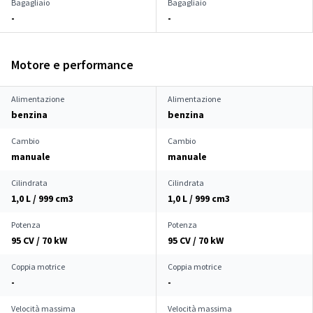
Bagagliaio
Bagagliaio
-
-
Motore e performance
Alimentazione
Alimentazione
benzina
benzina
Cambio
Cambio
manuale
manuale
Cilindrata
Cilindrata
1,0 L / 999 cm
3
1,0 L / 999 cm
3
Potenza
Potenza
95 CV / 70 kW
95 CV / 70 kW
Coppia motrice
Coppia motrice
-
-
Velocità massima
Velocità massima