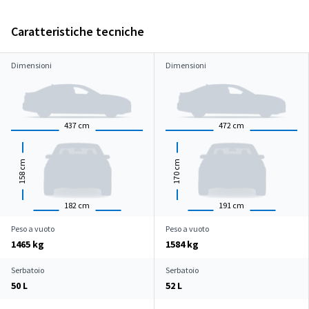
Caratteristiche tecniche
Dimensioni
Dimensioni
437
cm
472
cm
cm
cm
158
170
182
cm
191
cm
Peso a vuoto
Peso a vuoto
1465 kg
1584 kg
Serbatoio
Serbatoio
50 L
52 L