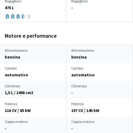
Bagagliaio
Bagagliaio
475 L
-
Motore e performance
Alimentazione
Alimentazione
benzina
benzina
Cambio
Cambio
automatico
automatico
Cilindrata
Cilindrata
1,5 L / 1498 cm
3
-
Potenza
Potenza
116 CV / 85 kW
197 CV / 145 kW
Coppia motrice
Coppia motrice
-
-