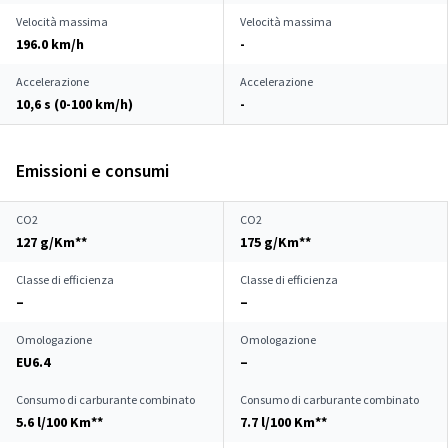
Velocità massima
Velocità massima
196.0 km/h
-
Accelerazione
Accelerazione
10,6 s (0-100 km/h)
-
Emissioni e consumi
CO2
CO2
127 g/Km**
175 g/Km**
Classe di efficienza
Classe di efficienza
–
–
Omologazione
Omologazione
EU6.4
–
Consumo di carburante combinato
Consumo di carburante combinato
5.6 l/100 Km**
7.7 l/100 Km**