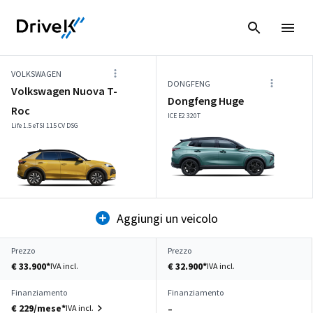
VOLKSWAGEN
DONGFENG
Volkswagen Nuova T-
Dongfeng Huge
Roc
ICE E2 320T
Life 1.5 eTSI 115 CV DSG
Aggiungi un veicolo
Prezzo
Prezzo
€ 33.900*
€ 32.900*
IVA incl.
IVA incl.
Finanziamento
Finanziamento
€ 229/mese*
IVA incl.
–