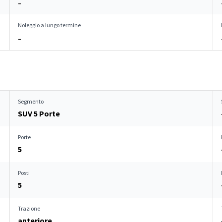
–
Noleggio a lungo termine
–
Segmento
SUV 5 Porte
Porte
5
Posti
5
Trazione
anteriore