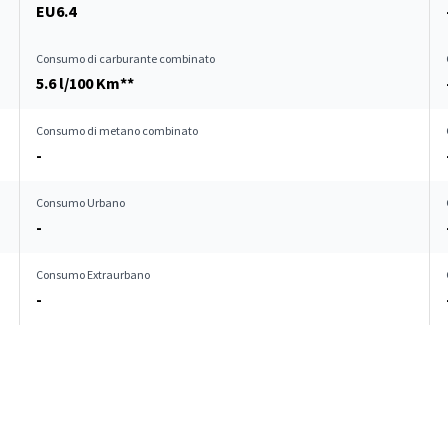
EU6.4
Consumo di carburante combinato
5.6 l/100 Km**
Consumo di metano combinato
-
Consumo Urbano
-
Consumo Extraurbano
-