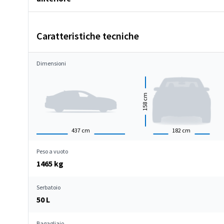
Caratteristiche tecniche
Dimensioni
cm
158
437
cm
182
cm
Peso a vuoto
1465 kg
Serbatoio
50 L
Bagagliaio