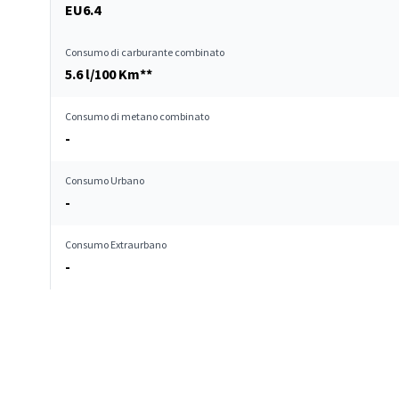
EU6.4
Consumo di carburante combinato
5.6 l/100 Km**
Consumo di metano combinato
-
Consumo Urbano
-
Consumo Extraurbano
-