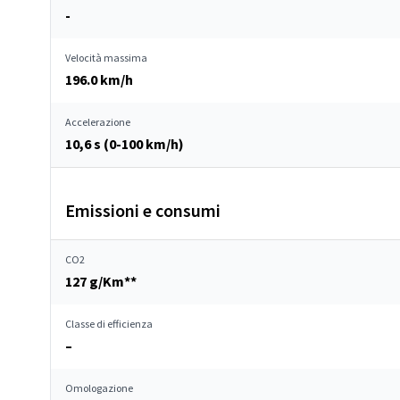
-
Velocità massima
196.0 km/h
Accelerazione
10,6 s (0-100 km/h)
Emissioni e consumi
CO2
127 g/Km**
Classe di efficienza
–
Omologazione