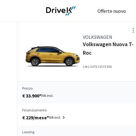
Offerte nuovo
VOLKSWAGEN
Volkswagen Nuova T-
Roc
Life 1.5 eTSI 115 CV DSG
Prezzo
€ 33.900*
IVA incl.
Finanziamento
€ 229/mese*
IVA incl.
Leasing