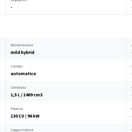
-
Alimentazione
mild hybrid
Cambio
automatico
Cilindrata
1,5 L / 1469 cm
3
Potenza
130 CV / 96 kW
Coppia motrice