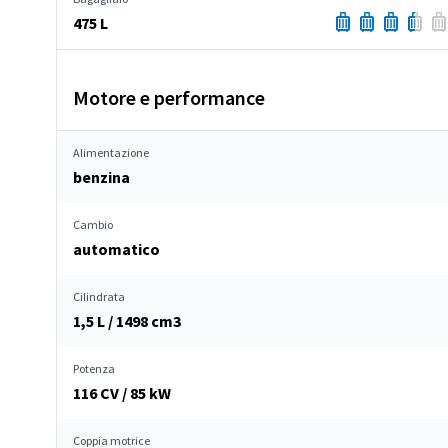
475 L
Motore e performance
Alimentazione
benzina
Cambio
automatico
Cilindrata
1,5 L / 1498 cm
3
Potenza
116 CV / 85 kW
Coppia motrice