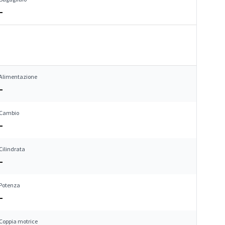
–
Alimentazione
–
Cambio
–
Cilindrata
–
Potenza
–
Coppia motrice