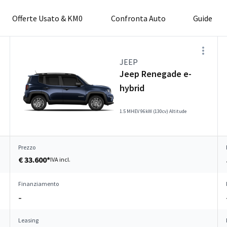
Offerte Usato & KM0
Confronta Auto
Guide
JEEP
Jeep Renegade e-
hybrid
1.5 MHEV 96kW (130cv) Altitude
Prezzo
€ 33.600*
IVA incl.
Finanziamento
–
Leasing