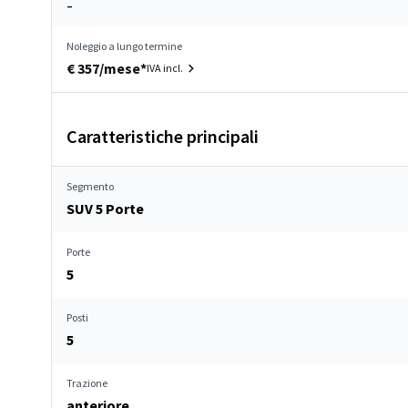
–
Noleggio a lungo termine
€ 357/mese*
IVA incl.
Caratteristiche principali
Segmento
SUV 5 Porte
Porte
5
Posti
5
Trazione
anteriore