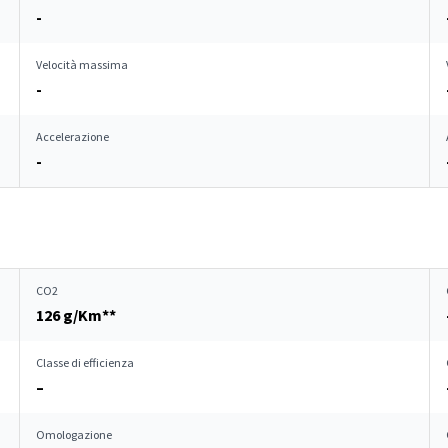
-
Velocità massima
-
Accelerazione
-
CO2
126 g/Km**
Classe di efficienza
–
Omologazione