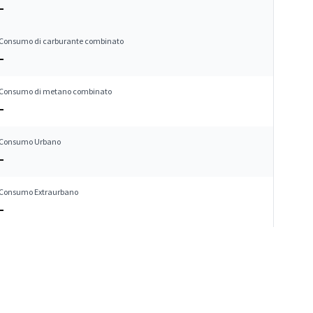
–
Consumo di carburante combinato
–
Consumo di metano combinato
–
Consumo Urbano
–
Consumo Extraurbano
–