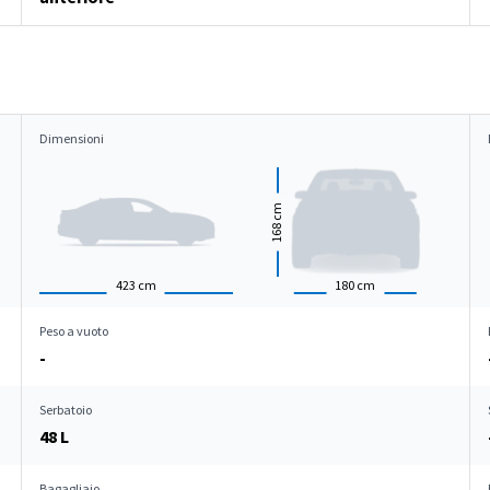
Dimensioni
cm
168
423
cm
180
cm
Peso a vuoto
-
Serbatoio
48 L
Bagagliaio