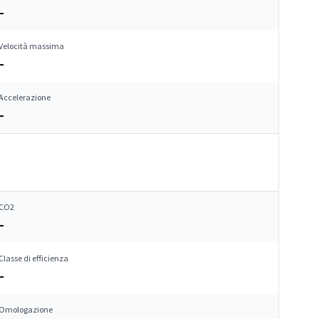
–
Velocità massima
–
Accelerazione
–
CO2
–
Classe di efficienza
–
Omologazione