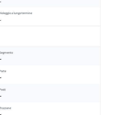
–
Noleggio a lungo termine
–
Segmento
–
Porte
–
Posti
–
Trazione
–