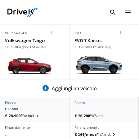
VOLKSWAGEN
EVO
Volkswagen Taigo
EVO 7 Kairos
1.0 TSI 70kW (95cv) Edition Plus
1.5 Turbo DCT 128kW (174cv)
Aggiungi un veicolo
Prezzo
Prezzo
€ 29.900
€ 28.900*
€ 26.200*
IVA incl.
IVA incl.
Finanziamento
Finanziamento
€ 169/mese*
IVA incl.
–