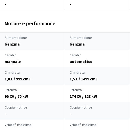
-
-
Motore e performance
Alimentazione
Alimentazione
benzina
benzina
Cambio
Cambio
manuale
automatico
Cilindrata
Cilindrata
1,0 L / 999 cm
3
1,5 L / 1499 cm
3
Potenza
Potenza
95 CV / 70 kW
174 CV / 128 kW
Coppia motrice
Coppia motrice
-
-
Velocità massima
Velocità massima