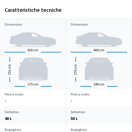
Caratteristiche tecniche
Dimensioni
Dimensioni
426
cm
460
cm
cm
cm
151
170
175
cm
189
cm
Peso a vuoto
Peso a vuoto
-
-
Serbatoio
Serbatoio
40 L
55 L
Bagagliaio
Bagagliaio