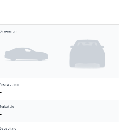
Dimensioni
Peso a vuoto
–
Serbatoio
–
Bagagliaio
–