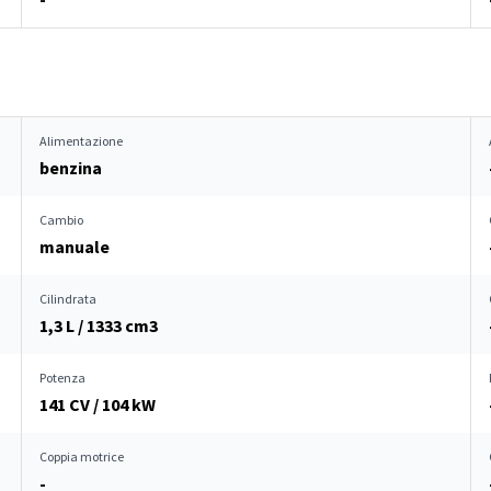
Alimentazione
benzina
Cambio
manuale
Cilindrata
1,3 L / 1333 cm
3
Potenza
141 CV / 104 kW
Coppia motrice
-