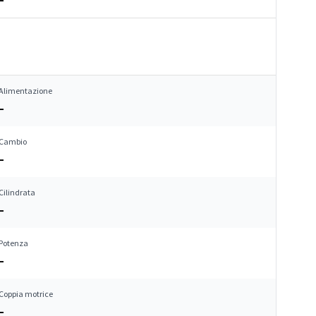
Alimentazione
–
Cambio
–
Cilindrata
–
Potenza
–
Coppia motrice
–