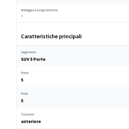
Noleggio a lungo termine
–
Caratteristiche principali
Segmento
SUV 5 Porte
Porte
5
Posti
5
Trazione
anteriore