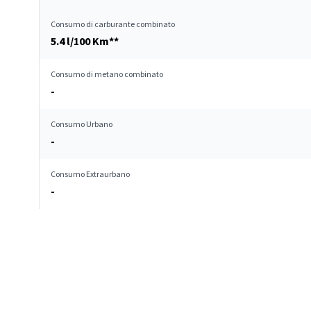
Consumo di carburante combinato
5.4 l/100 Km**
Consumo di metano combinato
-
Consumo Urbano
-
Consumo Extraurbano
-