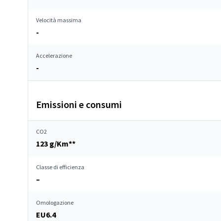
Velocità massima
-
Accelerazione
-
Emissioni e consumi
CO2
123 g/Km**
Classe di efficienza
–
Omologazione
EU6.4