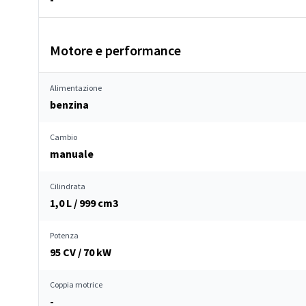
Motore e performance
Alimentazione
benzina
Cambio
manuale
Cilindrata
1,0 L / 999 cm
3
Potenza
95 CV / 70 kW
Coppia motrice
-