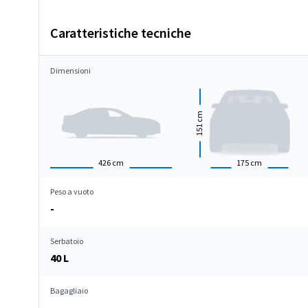
Caratteristiche tecniche
Dimensioni
cm
151
426
cm
175
cm
Peso a vuoto
-
Serbatoio
40 L
Bagagliaio
-