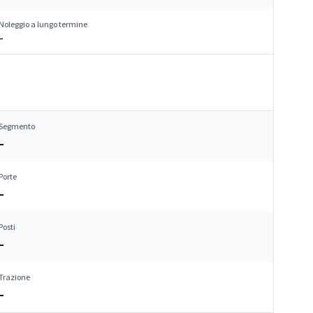
Noleggio a lungo termine
–
Segmento
–
Porte
–
Posti
–
Trazione
–