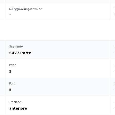
Noleggio a lungo termine
–
Segmento
SUV 5 Porte
Porte
5
Posti
5
Trazione
anteriore