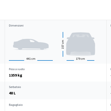
Dimensioni
cm
157
441
cm
179
cm
Peso a vuoto
1359 kg
Serbatoio
48 L
Bagagliaio
-