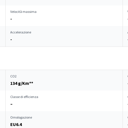
Velocità massima
-
Accelerazione
-
CO2
134 g/Km**
Classe di efficienza
–
Omologazione
EU6.4