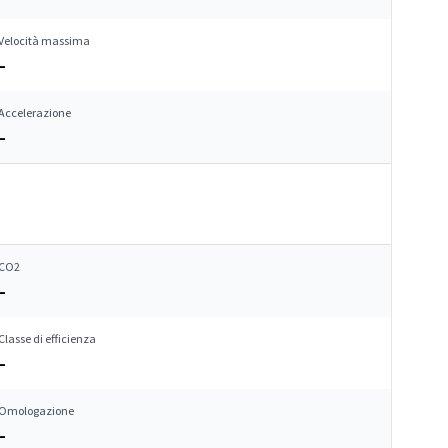
Velocità massima
–
Accelerazione
–
CO2
–
Classe di efficienza
–
Omologazione
–