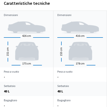
Caratteristiche tecniche
Dimensioni
Dimensioni
426
cm
416
cm
cm
cm
151
153
175
cm
178
cm
Peso a vuoto
Peso a vuoto
-
-
Serbatoio
Serbatoio
40 L
40 L
Bagagliaio
Bagagliaio
-
-