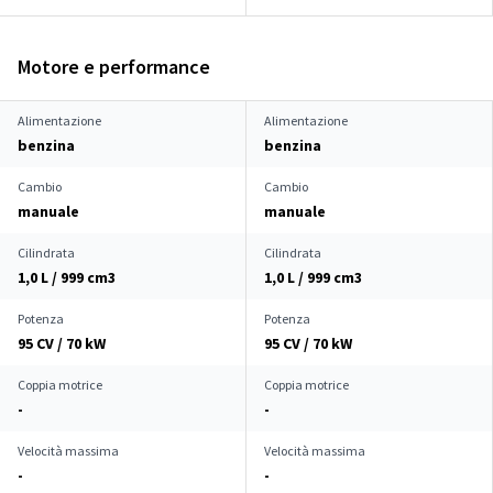
Motore e performance
Alimentazione
Alimentazione
benzina
benzina
Cambio
Cambio
manuale
manuale
Cilindrata
Cilindrata
1,0 L / 999 cm
3
1,0 L / 999 cm
3
Potenza
Potenza
95 CV / 70 kW
95 CV / 70 kW
Coppia motrice
Coppia motrice
-
-
Velocità massima
Velocità massima
-
-