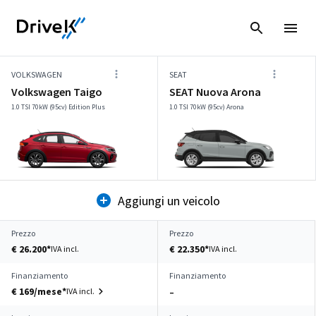
VOLKSWAGEN
SEAT
Volkswagen Taigo
SEAT Nuova Arona
1.0 TSI 70kW (95cv) Edition Plus
1.0 TSI 70kW (95cv) Arona
Aggiungi un veicolo
Prezzo
Prezzo
€ 26.200*
€ 22.350*
IVA incl.
IVA incl.
Finanziamento
Finanziamento
€ 169/mese*
IVA incl.
–