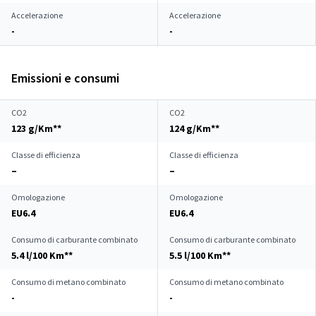
Accelerazione
Accelerazione
-
-
Emissioni e consumi
CO2
CO2
123 g/Km**
124 g/Km**
Classe di efficienza
Classe di efficienza
–
–
Omologazione
Omologazione
EU6.4
EU6.4
Consumo di carburante combinato
Consumo di carburante combinato
5.4 l/100 Km**
5.5 l/100 Km**
Consumo di metano combinato
Consumo di metano combinato
-
-