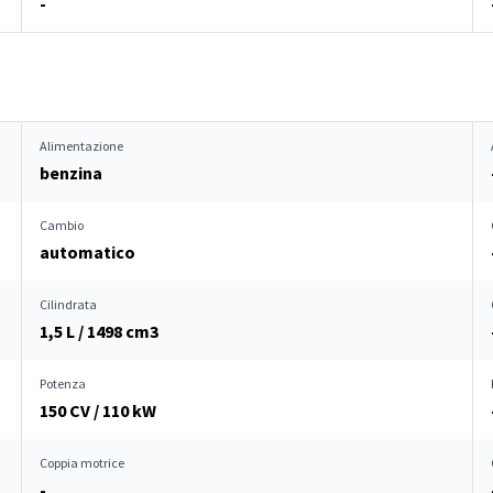
-
Alimentazione
benzina
Cambio
automatico
Cilindrata
1,5 L / 1498 cm
3
Potenza
150 CV / 110 kW
Coppia motrice
-