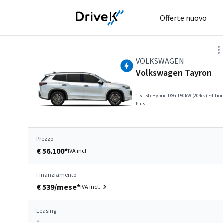
Offerte nuovo
VOLKSWAGEN
Volkswagen Tayron
1.5 TSI eHybrid DSG 150kW (204cv) Editio
Plus
Prezzo
€ 56.100*
IVA incl.
Finanziamento
€ 539/mese*
IVA incl.
Leasing
–