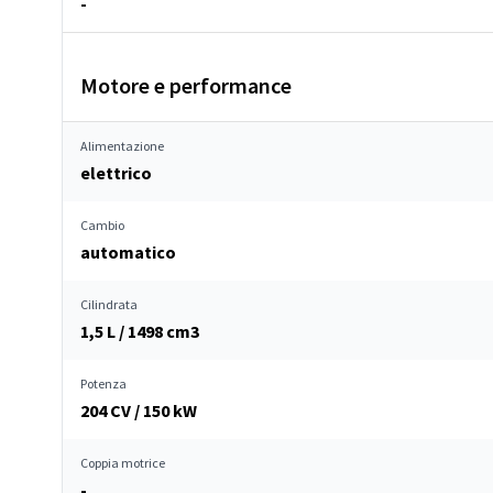
-
Motore e performance
Alimentazione
elettrico
Cambio
automatico
Cilindrata
1,5 L / 1498 cm
3
Potenza
204 CV / 150 kW
Coppia motrice
-