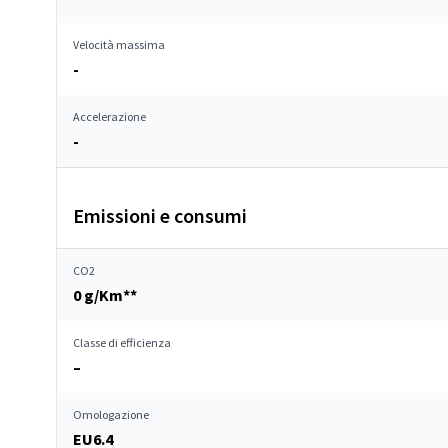
Velocità massima
-
Accelerazione
-
Emissioni e consumi
CO2
0 g/Km**
Classe di efficienza
–
Omologazione
EU6.4