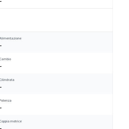
–
Alimentazione
–
Cambio
–
Cilindrata
–
Potenza
–
Coppia motrice
–