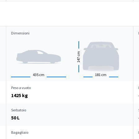
Dimensioni
cm
147
435
cm
181
cm
Peso a vuoto
1425 kg
Serbatoio
50 L
Bagagliaio