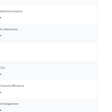
Velocità massima
–
Accelerazione
–
CO2
–
Classe di efficienza
–
Omologazione
–