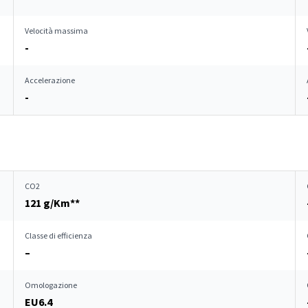
Velocità massima
-
Accelerazione
-
CO2
121 g/Km**
Classe di efficienza
–
Omologazione
EU6.4