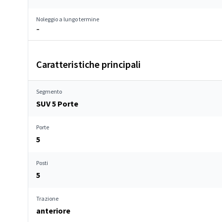
Noleggio a lungo termine
–
Caratteristiche principali
Segmento
SUV 5 Porte
Porte
5
Posti
5
Trazione
anteriore