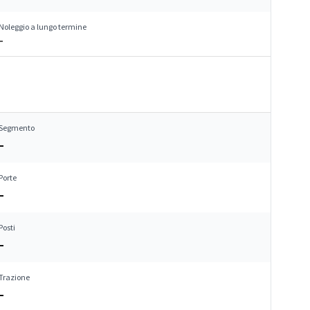
Noleggio a lungo termine
–
Segmento
–
Porte
–
Posti
–
Trazione
–