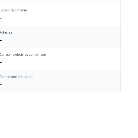
Capacità batteria
–
Potenza
–
Consumo elettrico combinato
–
Connettore di ricarica
–