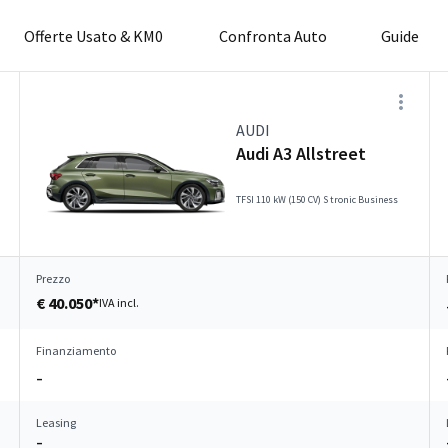
Offerte Usato & KM0
Confronta Auto
Guide
AUDI
Audi A3 Allstreet
n
TFSI 110 kW (150 CV) S tronic Business
Prezzo
€ 40.050*
IVA incl.
Finanziamento
–
Leasing
–