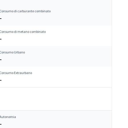
Consumo di carburante combinato
–
Consumo di metano combinato
–
Consumo Urbano
–
Consumo Extraurbano
–
Autonomia
–