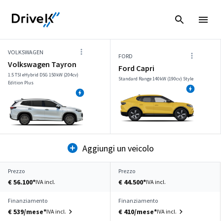
VOLKSWAGEN
FORD
Volkswagen Tayron
Ford Capri
1.5 TSI eHybrid DSG 150kW (204cv)
Standard Range 140kW (190cv) Style
Edition Plus
Aggiungi un veicolo
Prezzo
Prezzo
€ 56.100*
€ 44.500*
IVA incl.
IVA incl.
Finanziamento
Finanziamento
€ 539/mese*
€ 410/mese*
IVA incl.
IVA incl.