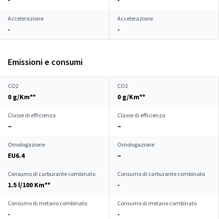
-
-
Accelerazione
Accelerazione
-
-
Emissioni e consumi
CO2
CO2
0 g/Km**
0 g/Km**
Classe di efficienza
Classe di efficienza
–
–
Omologazione
Omologazione
EU6.4
–
Consumo di carburante combinato
Consumo di carburante combinato
1.5 l/100 Km**
-
Consumo di metano combinato
Consumo di metano combinato
-
-