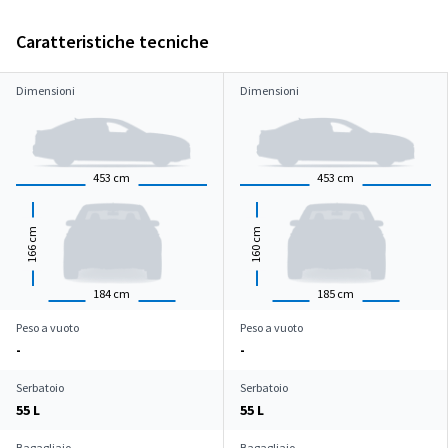
Caratteristiche tecniche
Dimensioni
Dimensioni
453
cm
453
cm
cm
cm
166
160
184
cm
185
cm
Peso a vuoto
Peso a vuoto
-
-
Serbatoio
Serbatoio
55 L
55 L
Bagagliaio
Bagagliaio