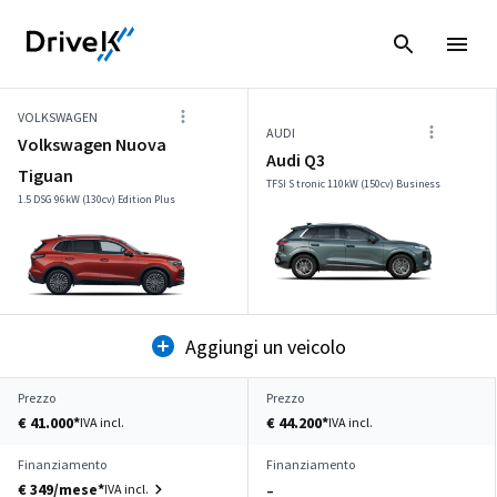
VOLKSWAGEN
AUDI
Volkswagen Nuova
Audi Q3
Tiguan
TFSI S tronic 110kW (150cv) Business
1.5 DSG 96kW (130cv) Edition Plus
Aggiungi un veicolo
Prezzo
Prezzo
€ 41.000*
€ 44.200*
IVA incl.
IVA incl.
Finanziamento
Finanziamento
€ 349/mese*
IVA incl.
–