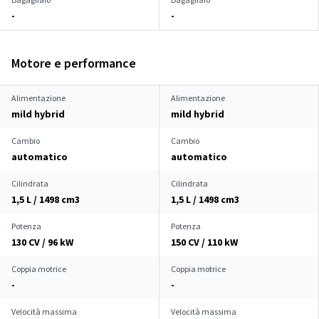
-
-
Motore e performance
Alimentazione
Alimentazione
mild hybrid
mild hybrid
Cambio
Cambio
automatico
automatico
Cilindrata
Cilindrata
1,5 L / 1498 cm
3
1,5 L / 1498 cm
3
Potenza
Potenza
130 CV / 96 kW
150 CV / 110 kW
Coppia motrice
Coppia motrice
-
-
Velocità massima
Velocità massima