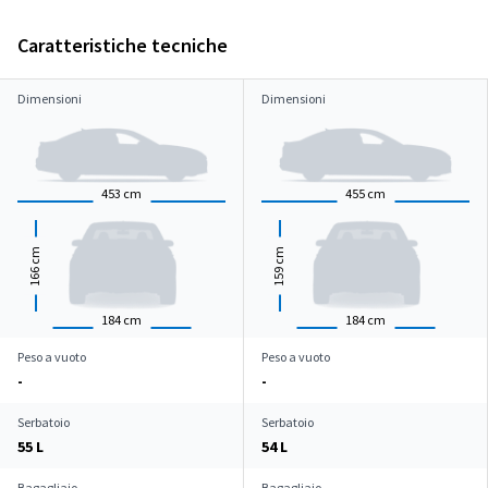
Caratteristiche tecniche
Dimensioni
Dimensioni
453
cm
455
cm
cm
cm
166
159
184
cm
184
cm
Peso a vuoto
Peso a vuoto
-
-
Serbatoio
Serbatoio
55 L
54 L
Bagagliaio
Bagagliaio