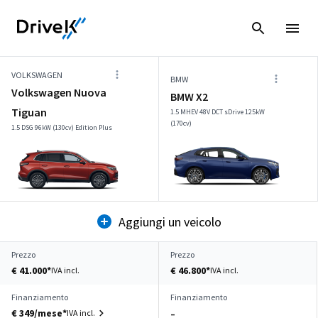
VOLKSWAGEN
BMW
Volkswagen Nuova
BMW X2
Tiguan
1.5 MHEV 48V DCT sDrive 125kW
(170cv)
1.5 DSG 96kW (130cv) Edition Plus
Aggiungi un veicolo
Prezzo
Prezzo
€ 41.000*
€ 46.800*
IVA incl.
IVA incl.
Finanziamento
Finanziamento
€ 349/mese*
IVA incl.
–