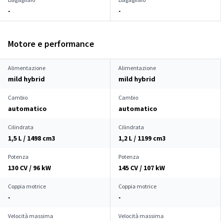
-
-
Motore e performance
Alimentazione
Alimentazione
mild hybrid
mild hybrid
Cambio
Cambio
automatico
automatico
Cilindrata
Cilindrata
1,5 L / 1498 cm
3
1,2 L / 1199 cm
3
Potenza
Potenza
130 CV / 96 kW
145 CV / 107 kW
Coppia motrice
Coppia motrice
-
-
Velocità massima
Velocità massima