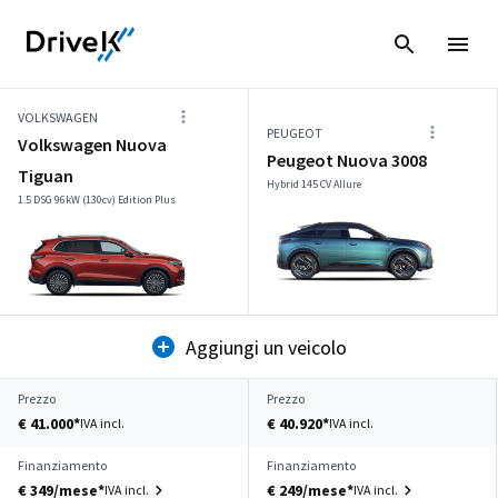
VOLKSWAGEN
PEUGEOT
Volkswagen Nuova
Peugeot Nuova 3008
Tiguan
Hybrid 145 CV Allure
1.5 DSG 96kW (130cv) Edition Plus
Aggiungi un veicolo
Prezzo
Prezzo
€ 41.000*
€ 40.920*
IVA incl.
IVA incl.
Finanziamento
Finanziamento
€ 349/mese*
€ 249/mese*
IVA incl.
IVA incl.