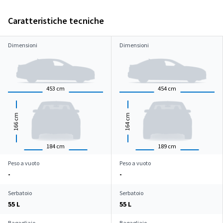
Caratteristiche tecniche
Dimensioni
Dimensioni
453
cm
454
cm
cm
cm
166
164
184
cm
189
cm
Peso a vuoto
Peso a vuoto
-
-
Serbatoio
Serbatoio
55 L
55 L
Bagagliaio
Bagagliaio