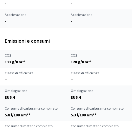
-
-
Accelerazione
Accelerazione
-
-
Emissioni e consumi
CO2
CO2
133 g/Km**
120 g/Km**
Classe di efficienza
Classe di efficienza
–
–
Omologazione
Omologazione
EU6.4
EU6.4
Consumo di carburante combinato
Consumo di carburante combinato
5.8 l/100 Km**
5.3 l/100 Km**
Consumo di metano combinato
Consumo di metano combinato