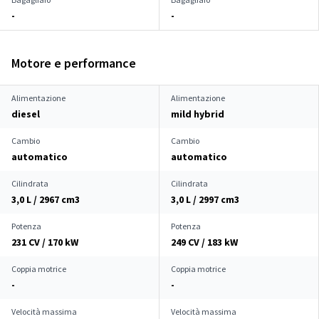
-
-
Motore e performance
Alimentazione
Alimentazione
diesel
mild hybrid
Cambio
Cambio
automatico
automatico
Cilindrata
Cilindrata
3,0 L / 2967 cm
3
3,0 L / 2997 cm
3
Potenza
Potenza
231 CV / 170 kW
249 CV / 183 kW
Coppia motrice
Coppia motrice
-
-
Velocità massima
Velocità massima