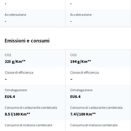
-
-
Accelerazione
Accelerazione
-
-
Emissioni e consumi
CO2
CO2
223 g/Km**
194 g/Km**
Classe di efficienza
Classe di efficienza
–
–
Omologazione
Omologazione
EU6.4
EU6.4
Consumo di carburante combinato
Consumo di carburante combinato
8.5 l/100 Km**
7.4 l/100 Km**
Consumo di metano combinato
Consumo di metano combinato