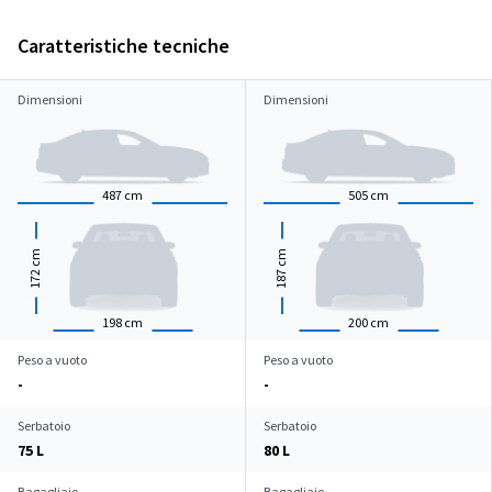
Caratteristiche tecniche
Dimensioni
Dimensioni
487
cm
505
cm
cm
cm
172
187
198
cm
200
cm
Peso a vuoto
Peso a vuoto
-
-
Serbatoio
Serbatoio
75 L
80 L
Bagagliaio
Bagagliaio