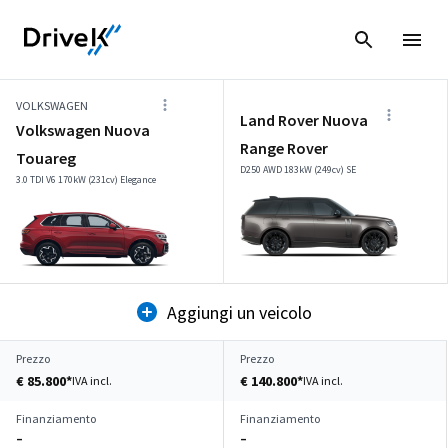
VOLKSWAGEN
Land Rover Nuova
Volkswagen Nuova
Range Rover
Touareg
D250 AWD 183kW (249cv) SE
3.0 TDI V6 170kW (231cv) Elegance
Aggiungi un veicolo
Prezzo
Prezzo
€ 85.800*
€ 140.800*
IVA incl.
IVA incl.
Finanziamento
Finanziamento
–
–