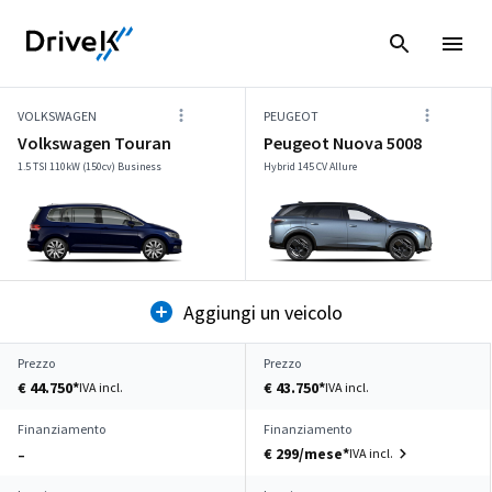
VOLKSWAGEN
PEUGEOT
Volkswagen Touran
Peugeot Nuova 5008
1.5 TSI 110kW (150cv) Business
Hybrid 145 CV Allure
Aggiungi un veicolo
Prezzo
Prezzo
€ 44.750*
€ 43.750*
IVA incl.
IVA incl.
Finanziamento
Finanziamento
€ 299/mese*
IVA incl.
–