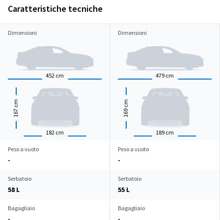
Caratteristiche tecniche
Dimensioni
Dimensioni
452
cm
479
cm
cm
cm
167
169
182
cm
189
cm
Peso a vuoto
Peso a vuoto
-
-
Serbatoio
Serbatoio
58 L
55 L
Bagagliaio
Bagagliaio
-
-