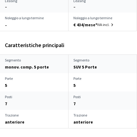
Leasing
Leasing
–
–
Noleggio a lungo termine
Noleggio a lungo termine
€ 434/mese*
IVA incl.
–
Caratteristiche principali
Segmento
Segmento
monov. comp. 5 porte
SUV 5 Porte
Porte
Porte
5
5
Posti
Posti
7
7
Trazione
Trazione
anteriore
anteriore