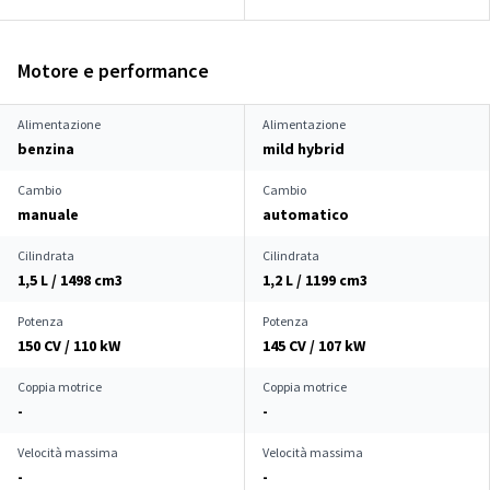
Motore e performance
Alimentazione
Alimentazione
benzina
mild hybrid
Cambio
Cambio
manuale
automatico
Cilindrata
Cilindrata
1,5 L / 1498 cm
3
1,2 L / 1199 cm
3
Potenza
Potenza
150 CV / 110 kW
145 CV / 107 kW
Coppia motrice
Coppia motrice
-
-
Velocità massima
Velocità massima
-
-