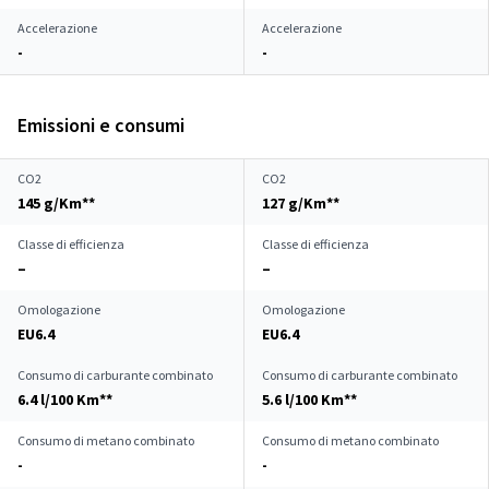
Accelerazione
Accelerazione
-
-
Emissioni e consumi
CO2
CO2
145 g/Km**
127 g/Km**
Classe di efficienza
Classe di efficienza
–
–
Omologazione
Omologazione
EU6.4
EU6.4
Consumo di carburante combinato
Consumo di carburante combinato
6.4 l/100 Km**
5.6 l/100 Km**
Consumo di metano combinato
Consumo di metano combinato
-
-