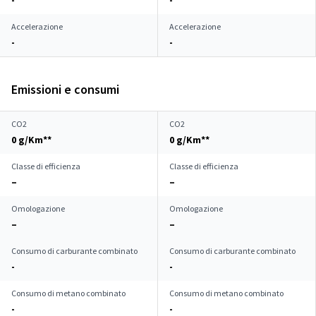
-
-
Accelerazione
Accelerazione
-
-
Emissioni e consumi
CO2
CO2
0 g/Km**
0 g/Km**
Classe di efficienza
Classe di efficienza
–
–
Omologazione
Omologazione
–
–
Consumo di carburante combinato
Consumo di carburante combinato
-
-
Consumo di metano combinato
Consumo di metano combinato
-
-