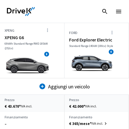
XPENG
FORD
XPENG G6
Ford Explorer Electric
69kWh Standard Range RWD 185kW
Standard Range 140kW (190cv) Style
(252cv)
Aggiungi un veicolo
Prezzo
Prezzo
€ 43.670*
€ 42.000*
IVA incl.
IVA incl.
Finanziamento
Finanziamento
€ 365/mese*
IVA incl.
–