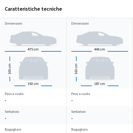
Caratteristiche tecniche
Dimensioni
Dimensioni
475
cm
446
cm
cm
cm
165
163
192
cm
187
cm
Peso a vuoto
Peso a vuoto
-
-
Serbatoio
Serbatoio
-
-
Bagagliaio
Bagagliaio