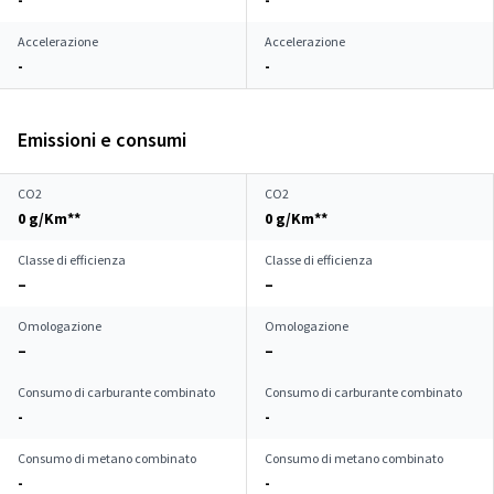
-
-
Accelerazione
Accelerazione
-
-
Emissioni e consumi
CO2
CO2
0 g/Km**
0 g/Km**
Classe di efficienza
Classe di efficienza
–
–
Omologazione
Omologazione
–
–
Consumo di carburante combinato
Consumo di carburante combinato
-
-
Consumo di metano combinato
Consumo di metano combinato
-
-