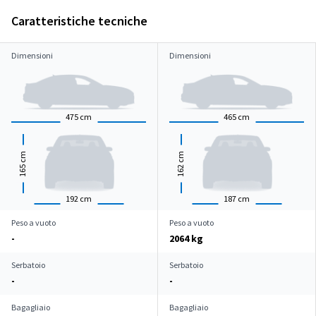
Caratteristiche tecniche
Dimensioni
Dimensioni
475
cm
465
cm
cm
cm
165
162
192
cm
187
cm
Peso a vuoto
Peso a vuoto
-
2064 kg
Serbatoio
Serbatoio
-
-
Bagagliaio
Bagagliaio