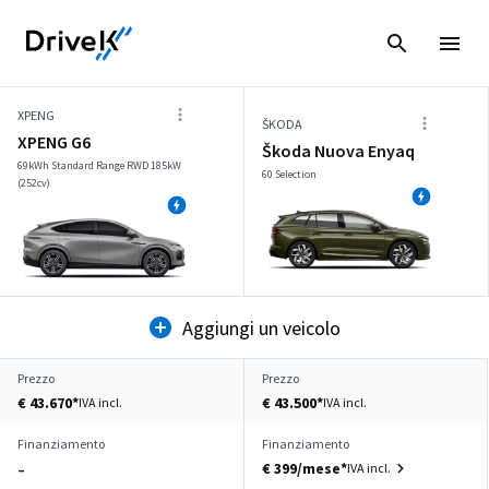
XPENG
ŠKODA
XPENG G6
Škoda Nuova Enyaq
69kWh Standard Range RWD 185kW
60 Selection
(252cv)
Aggiungi un veicolo
Prezzo
Prezzo
€ 43.670*
€ 43.500*
IVA incl.
IVA incl.
Finanziamento
Finanziamento
€ 399/mese*
IVA incl.
–