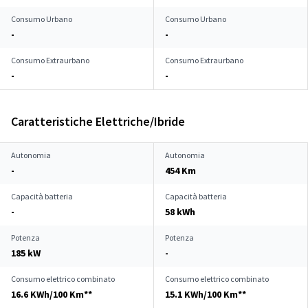
Consumo Urbano
Consumo Urbano
-
-
Consumo Extraurbano
Consumo Extraurbano
-
-
Caratteristiche Elettriche/Ibride
Autonomia
Autonomia
-
454 Km
Capacità batteria
Capacità batteria
-
58 kWh
Potenza
Potenza
185 kW
-
Consumo elettrico combinato
Consumo elettrico combinato
16.6 KWh/100 Km**
15.1 KWh/100 Km**