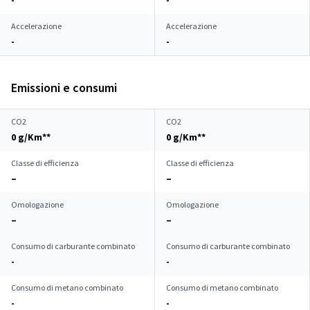
-
-
Accelerazione
Accelerazione
-
-
Emissioni e consumi
CO2
CO2
0 g/Km**
0 g/Km**
Classe di efficienza
Classe di efficienza
–
–
Omologazione
Omologazione
–
–
Consumo di carburante combinato
Consumo di carburante combinato
-
-
Consumo di metano combinato
Consumo di metano combinato
-
-