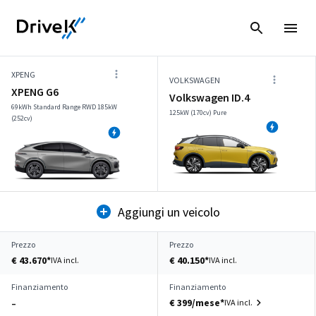
XPENG
VOLKSWAGEN
XPENG G6
Volkswagen ID.4
69kWh Standard Range RWD 185kW
125kW (170cv) Pure
(252cv)
Aggiungi un veicolo
Prezzo
Prezzo
€ 43.670*
€ 40.150*
IVA incl.
IVA incl.
Finanziamento
Finanziamento
€ 399/mese*
IVA incl.
–