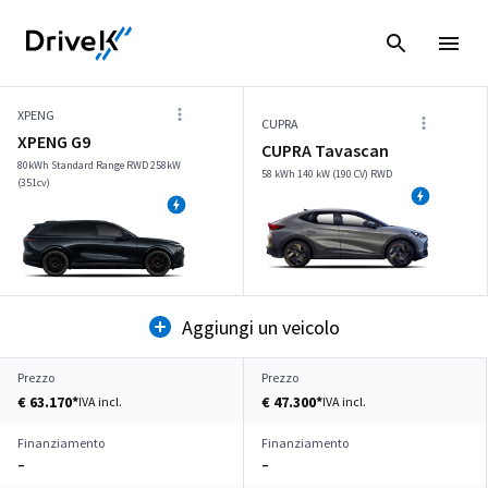
XPENG
CUPRA
XPENG G9
CUPRA Tavascan
80kWh Standard Range RWD 258kW
58 kWh 140 kW (190 CV) RWD
(351cv)
Aggiungi un veicolo
Prezzo
Prezzo
€ 63.170*
€ 47.300*
IVA incl.
IVA incl.
Finanziamento
Finanziamento
–
–