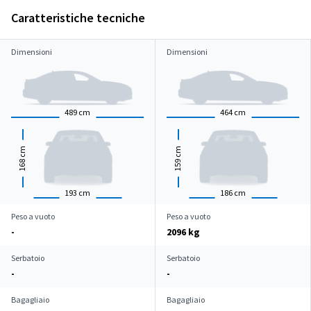
Caratteristiche tecniche
Dimensioni
Dimensioni
489
cm
464
cm
cm
cm
168
159
193
cm
186
cm
Peso a vuoto
Peso a vuoto
-
2096 kg
Serbatoio
Serbatoio
-
-
Bagagliaio
Bagagliaio