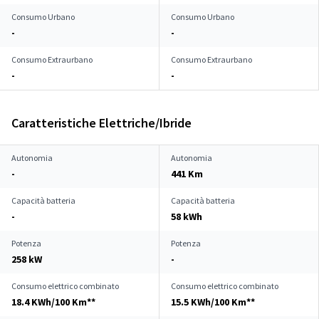
Consumo Urbano
Consumo Urbano
-
-
Consumo Extraurbano
Consumo Extraurbano
-
-
Caratteristiche Elettriche/Ibride
Autonomia
Autonomia
-
441 Km
Capacità batteria
Capacità batteria
-
58 kWh
Potenza
Potenza
258 kW
-
Consumo elettrico combinato
Consumo elettrico combinato
18.4 KWh/100 Km**
15.5 KWh/100 Km**