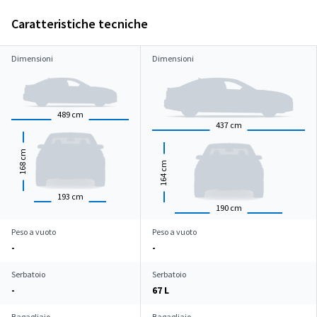
Caratteristiche tecniche
Dimensioni
Dimensioni
489
cm
437
cm
cm
cm
168
164
193
cm
190
cm
Peso a vuoto
Peso a vuoto
-
-
Serbatoio
Serbatoio
-
67 L
Bagagliaio
Bagagliaio