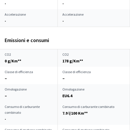
-
-
Accelerazione
Accelerazione
-
-
Emissioni e consumi
CO2
CO2
0 g/Km**
178 g/Km**
Classe di efficienza
Classe di efficienza
–
–
Omologazione
Omologazione
–
EU6.4
Consumo di carburante
Consumo di carburante combinato
combinato
7.9 l/100 Km**
-
Consumo di metano combinato
Consumo di metano combinato