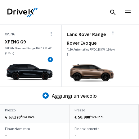
Land Rover Range
XPENG
XPENG G9
Rover Evoque
80kWh Standard Range RWD 258kW
P160 Automatico FWD 118kW (160cv)
(351cv)
S
Aggiungi un veicolo
Prezzo
Prezzo
€ 63.170*
€ 50.900*
IVA incl.
IVA incl.
Finanziamento
Finanziamento
–
–