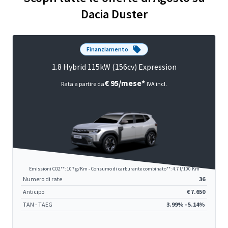
Dacia Duster
Finanziamento
1.8 Hybrid 115kW (156cv) Expression
€ 95/mese*
Rata a partire da
IVA incl.
Emissioni CO2**: 107 g/Km - Consumo di carburante combinato**: 4.7 l/100 Km
Numero di rate
36
Anticipo
€ 7.650
TAN - TAEG
3.99% - 5.14%