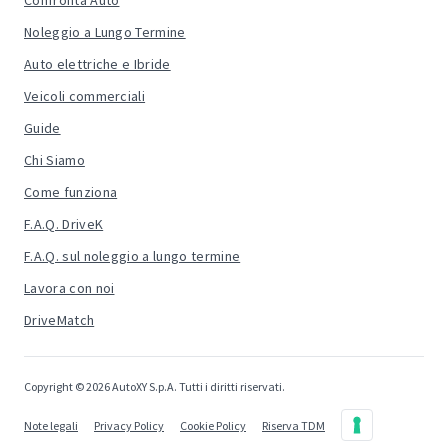
Confronta Auto
Noleggio a Lungo Termine
Auto elettriche e Ibride
Veicoli commerciali
Guide
Chi Siamo
Come funziona
F.A.Q. DriveK
F.A.Q. sul noleggio a lungo termine
Lavora con noi
DriveMatch
Copyright © 2026 AutoXY S.p.A. Tutti i diritti riservati.
Note legali
Privacy Policy
Cookie Policy
Riserva TDM