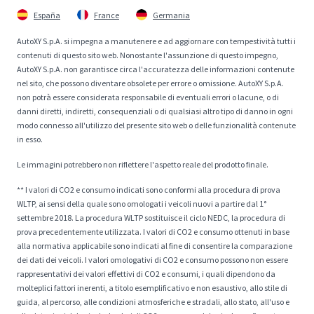
España
France
Germania
AutoXY S.p.A. si impegna a manutenere e ad aggiornare con tempestività tutti i
contenuti di questo sito web. Nonostante l'assunzione di questo impegno,
AutoXY S.p.A. non garantisce circa l'accuratezza delle informazioni contenute
nel sito, che possono diventare obsolete per errore o omissione. AutoXY S.p.A.
non potrà essere considerata responsabile di eventuali errori o lacune, o di
danni diretti, indiretti, consequenziali o di qualsiasi altro tipo di danno in ogni
modo connesso all'utilizzo del presente sito web o delle funzionalità contenute
in esso.
Le immagini potrebbero non riflettere l'aspetto reale del prodotto finale.
** I valori di CO2 e consumo indicati sono conformi alla procedura di prova
WLTP, ai sensi della quale sono omologati i veicoli nuovi a partire dal 1°
settembre 2018. La procedura WLTP sostituisce il ciclo NEDC, la procedura di
prova precedentemente utilizzata. I valori di CO2 e consumo ottenuti in base
alla normativa applicabile sono indicati al fine di consentire la comparazione
dei dati dei veicoli. I valori omologativi di CO2 e consumo possono non essere
rappresentativi dei valori effettivi di CO2 e consumi, i quali dipendono da
molteplici fattori inerenti, a titolo esemplificativo e non esaustivo, allo stile di
guida, al percorso, alle condizioni atmosferiche e stradali, allo stato, all'uso e