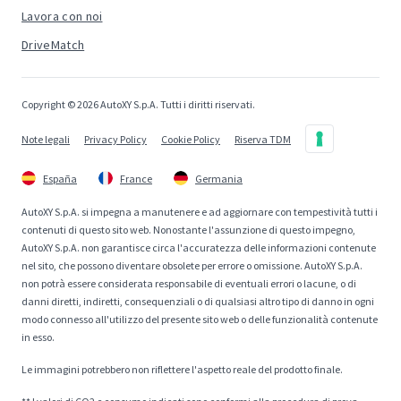
Lavora con noi
DriveMatch
Copyright © 2026 AutoXY S.p.A. Tutti i diritti riservati.
Note legali
Privacy Policy
Cookie Policy
Riserva TDM
España
France
Germania
AutoXY S.p.A. si impegna a manutenere e ad aggiornare con tempestività tutti i
contenuti di questo sito web. Nonostante l'assunzione di questo impegno,
AutoXY S.p.A. non garantisce circa l'accuratezza delle informazioni contenute
nel sito, che possono diventare obsolete per errore o omissione. AutoXY S.p.A.
non potrà essere considerata responsabile di eventuali errori o lacune, o di
danni diretti, indiretti, consequenziali o di qualsiasi altro tipo di danno in ogni
modo connesso all'utilizzo del presente sito web o delle funzionalità contenute
in esso.
Le immagini potrebbero non riflettere l'aspetto reale del prodotto finale.