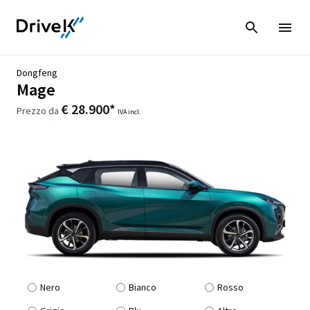
Dongfeng
Mage
€ 28.900*
Prezzo da
IVA incl.
Nero
Bianco
Rosso