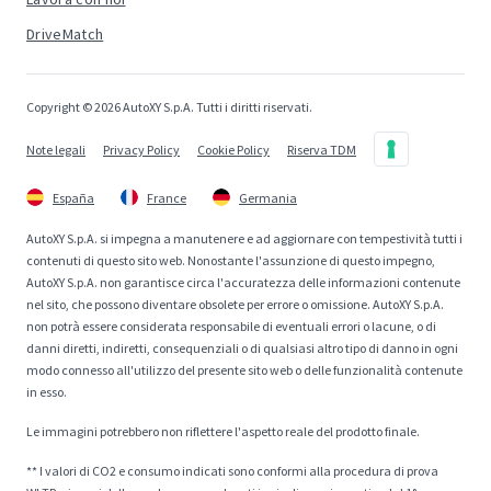
DriveMatch
Copyright © 2026 AutoXY S.p.A. Tutti i diritti riservati.
Note legali
Privacy Policy
Cookie Policy
Riserva TDM
España
France
Germania
AutoXY S.p.A. si impegna a manutenere e ad aggiornare con tempestività tutti i
contenuti di questo sito web. Nonostante l'assunzione di questo impegno,
AutoXY S.p.A. non garantisce circa l'accuratezza delle informazioni contenute
nel sito, che possono diventare obsolete per errore o omissione. AutoXY S.p.A.
non potrà essere considerata responsabile di eventuali errori o lacune, o di
danni diretti, indiretti, consequenziali o di qualsiasi altro tipo di danno in ogni
modo connesso all'utilizzo del presente sito web o delle funzionalità contenute
in esso.
Le immagini potrebbero non riflettere l'aspetto reale del prodotto finale.
** I valori di CO2 e consumo indicati sono conformi alla procedura di prova