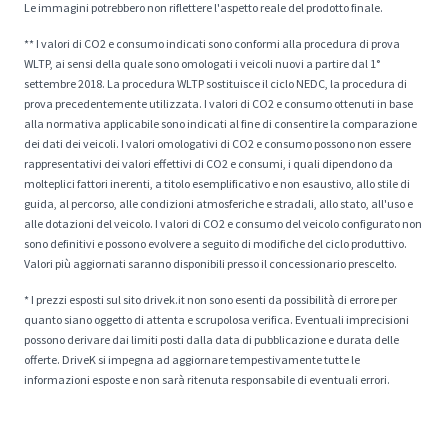
Le immagini potrebbero non riflettere l'aspetto reale del prodotto finale.
** I valori di CO2 e consumo indicati sono conformi alla procedura di prova
WLTP, ai sensi della quale sono omologati i veicoli nuovi a partire dal 1°
settembre 2018. La procedura WLTP sostituisce il ciclo NEDC, la procedura di
prova precedentemente utilizzata. I valori di CO2 e consumo ottenuti in base
alla normativa applicabile sono indicati al fine di consentire la comparazione
dei dati dei veicoli. I valori omologativi di CO2 e consumo possono non essere
rappresentativi dei valori effettivi di CO2 e consumi, i quali dipendono da
molteplici fattori inerenti, a titolo esemplificativo e non esaustivo, allo stile di
guida, al percorso, alle condizioni atmosferiche e stradali, allo stato, all'uso e
alle dotazioni del veicolo. I valori di CO2 e consumo del veicolo configurato non
sono definitivi e possono evolvere a seguito di modifiche del ciclo produttivo.
Valori più aggiornati saranno disponibili presso il concessionario prescelto.
* I prezzi esposti sul sito drivek.it non sono esenti da possibilità di errore per
quanto siano oggetto di attenta e scrupolosa verifica. Eventuali imprecisioni
possono derivare dai limiti posti dalla data di pubblicazione e durata delle
offerte. DriveK si impegna ad aggiornare tempestivamente tutte le
informazioni esposte e non sarà ritenuta responsabile di eventuali errori.