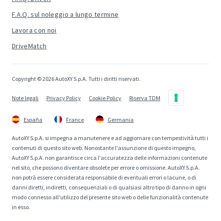
F.A.Q. sul noleggio a lungo termine
Lavora con noi
DriveMatch
Copyright © 2026 AutoXY S.p.A. Tutti i diritti riservati.
Note legali
Privacy Policy
Cookie Policy
Riserva TDM
España
France
Germania
AutoXY S.p.A. si impegna a manutenere e ad aggiornare con tempestività tutti i
contenuti di questo sito web. Nonostante l'assunzione di questo impegno,
AutoXY S.p.A. non garantisce circa l'accuratezza delle informazioni contenute
nel sito, che possono diventare obsolete per errore o omissione. AutoXY S.p.A.
non potrà essere considerata responsabile di eventuali errori o lacune, o di
danni diretti, indiretti, consequenziali o di qualsiasi altro tipo di danno in ogni
modo connesso all'utilizzo del presente sito web o delle funzionalità contenute
in esso.