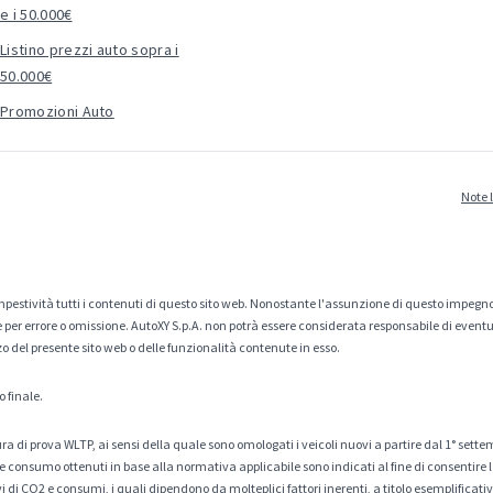
e i 50.000€
Listino prezzi auto sopra i
50.000€
Promozioni Auto
Note 
estività tutti i contenuti di questo sito web. Nonostante l'assunzione di questo impegno
er errore o omissione. AutoXY S.p.A. non potrà essere considerata responsabile di eventuali
zo del presente sito web o delle funzionalità contenute in esso.
o finale.
a di prova WLTP, ai sensi della quale sono omologati i veicoli nuovi a partire dal 1° sette
 consumo ottenuti in base alla normativa applicabile sono indicati al fine di consentire l
di CO2 e consumi, i quali dipendono da molteplici fattori inerenti, a titolo esemplificativo 