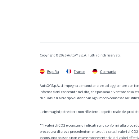
Copyright © 2026 AutoXY S.p.A. Tutti i diritti riservati.
España
France
Germania
AutoXY S.p.A. si impegna a manutenere e ad aggiornare con temp
informazioni contenute nel sito, che possono diventare obsolete p
di qualsiasi altro tipo di danno in ogni modo connesso all'utiliz
Le immagini potrebbero non riflettere l'aspetto reale del prodott
** I valori di CO2 e consumo indicati sono conformi alla procedur
procedura di prova precedentemente utilizzata. I valori di CO2 e
e consumo possono non essere rappresentativi dei valori effettivi 