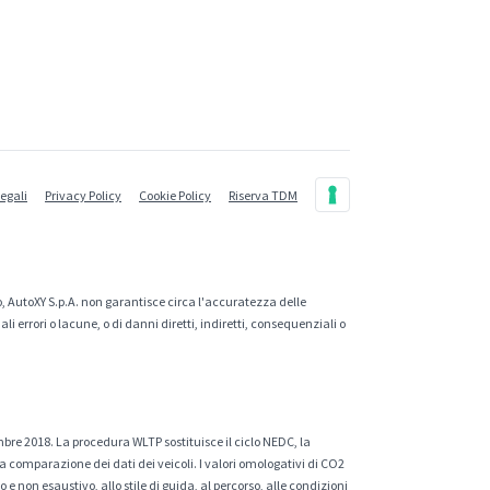
legali
Privacy Policy
Cookie Policy
Riserva TDM
, AutoXY S.p.A. non garantisce circa l'accuratezza delle
 errori o lacune, o di danni diretti, indiretti, consequenziali o
mbre 2018. La procedura WLTP sostituisce il ciclo NEDC, la
a comparazione dei dati dei veicoli. I valori omologativi di CO2
e non esaustivo, allo stile di guida, al percorso, alle condizioni