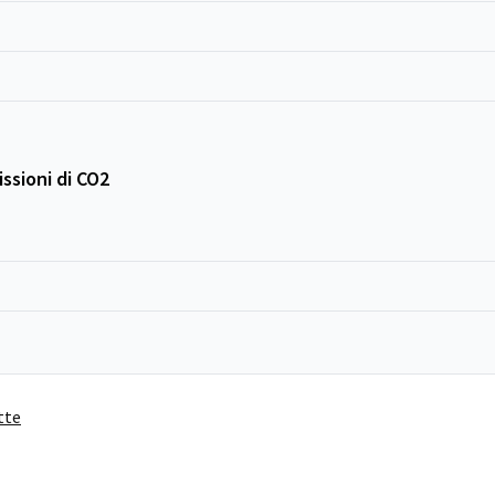
ssioni di CO2
tte