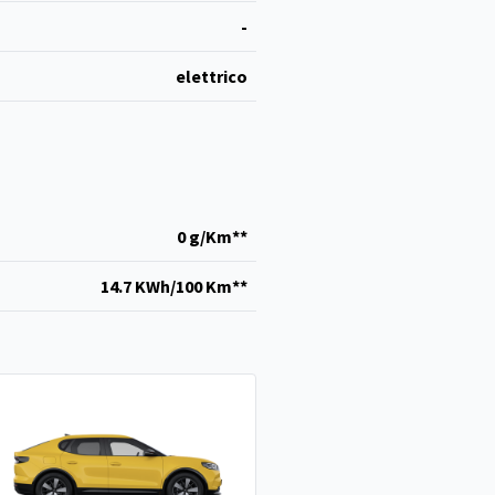
-
elettrico
0 g/Km**
14.7 KWh/100 Km**