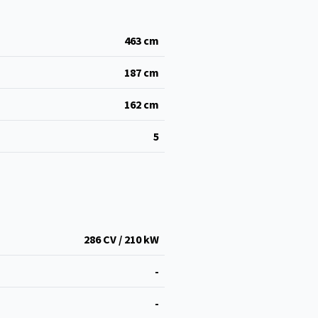
463
cm
187
cm
162
cm
5
286 CV / 210 kW
-
-