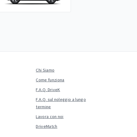
Chi Siamo
Come funziona
F.A.Q. DriveK
F.A.Q. sul noleggio a lungo
termine
Lavora con noi
DriveMatch