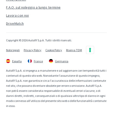
F.A.Q. sul noleggio a lungo termine
Lavora con noi
DriveMatch
Copyright © 2026 AutoXY S.p.A. Tutti i diritti riservati.
Note legali
Privacy Policy
Cookie Policy
Riserva TDM
España
France
Germania
AutoXY S.p.A. si impegna a manutenere e ad aggiornare con tempestività tutti i
contenuti di questo sito web. Nonostante l'assunzione di questo impegno,
AutoXY S.p.A. non garantisce circa l'accuratezza delle informazioni contenute
nel sito, che possono diventare obsolete per errore o omissione. AutoXY S.p.A.
non potrà essere considerata responsabile di eventuali errori o lacune, o di
danni diretti, indiretti, consequenziali o di qualsiasi altro tipo di danno in ogni
modo connesso all'utilizzo del presente sito web o delle funzionalità contenute
in esso.