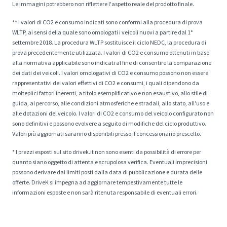
Le immagini potrebbero non riflettere l'aspetto reale del prodotto finale.
** I valori di CO2 e consumo indicati sono conformi alla procedura di prova
WLTP, ai sensi della quale sono omologati i veicoli nuovi a partire dal 1°
settembre 2018. La procedura WLTP sostituisce il ciclo NEDC, la procedura di
prova precedentemente utilizzata. I valori di CO2 e consumo ottenuti in base
alla normativa applicabile sono indicati al fine di consentire la comparazione
dei dati dei veicoli. I valori omologativi di CO2 e consumo possono non essere
rappresentativi dei valori effettivi di CO2 e consumi, i quali dipendono da
molteplici fattori inerenti, a titolo esemplificativo e non esaustivo, allo stile di
guida, al percorso, alle condizioni atmosferiche e stradali, allo stato, all'uso e
alle dotazioni del veicolo. I valori di CO2 e consumo del veicolo configurato non
sono definitivi e possono evolvere a seguito di modifiche del ciclo produttivo.
Valori più aggiornati saranno disponibili presso il concessionario prescelto.
* I prezzi esposti sul sito drivek.it non sono esenti da possibilità di errore per
quanto siano oggetto di attenta e scrupolosa verifica. Eventuali imprecisioni
possono derivare dai limiti posti dalla data di pubblicazione e durata delle
offerte. DriveK si impegna ad aggiornare tempestivamente tutte le
informazioni esposte e non sarà ritenuta responsabile di eventuali errori.