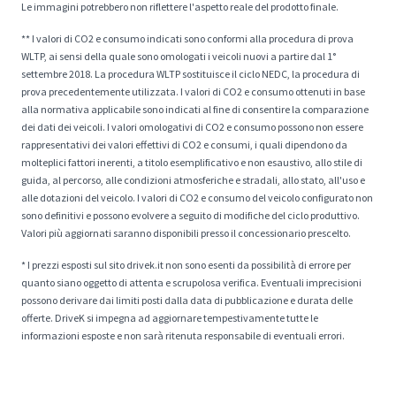
Le immagini potrebbero non riflettere l'aspetto reale del prodotto finale.
** I valori di CO2 e consumo indicati sono conformi alla procedura di prova
WLTP, ai sensi della quale sono omologati i veicoli nuovi a partire dal 1°
settembre 2018. La procedura WLTP sostituisce il ciclo NEDC, la procedura di
prova precedentemente utilizzata. I valori di CO2 e consumo ottenuti in base
alla normativa applicabile sono indicati al fine di consentire la comparazione
dei dati dei veicoli. I valori omologativi di CO2 e consumo possono non essere
rappresentativi dei valori effettivi di CO2 e consumi, i quali dipendono da
molteplici fattori inerenti, a titolo esemplificativo e non esaustivo, allo stile di
guida, al percorso, alle condizioni atmosferiche e stradali, allo stato, all'uso e
alle dotazioni del veicolo. I valori di CO2 e consumo del veicolo configurato non
sono definitivi e possono evolvere a seguito di modifiche del ciclo produttivo.
Valori più aggiornati saranno disponibili presso il concessionario prescelto.
* I prezzi esposti sul sito drivek.it non sono esenti da possibilità di errore per
quanto siano oggetto di attenta e scrupolosa verifica. Eventuali imprecisioni
possono derivare dai limiti posti dalla data di pubblicazione e durata delle
offerte. DriveK si impegna ad aggiornare tempestivamente tutte le
informazioni esposte e non sarà ritenuta responsabile di eventuali errori.