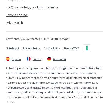
F.A.Q. sul noleggio a lungo termine
Lavora con noi
DriveMatch
Copyright © 2026 AutoXY S.p.A. Tutti i diritti riservati.
Note legali
Privacy Policy
Cookie Policy
Riserva TDM
España
France
Germania
AutoXY S.p.A. si impegna a manutenere e ad aggiornare con tempestività tutti i
contenuti di questo sito web. Nonostante l'assunzione di questo impegno,
AutoXY S.p.A. non garantisce circa l'accuratezza delle informazioni contenute
nel sito, che possono diventare obsolete per errore o omissione. AutoXY S.p.A.
non potrà essere considerata responsabile di eventuali errori o lacune, o di
danni diretti, indiretti, consequenziali o di qualsiasi altro tipo di danno in ogni
modo connesso all'utilizzo del presente sito web o delle funzionalità contenute
in esso.