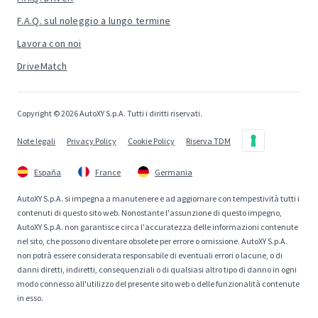
F.A.Q. sul noleggio a lungo termine
Lavora con noi
DriveMatch
Copyright © 2026 AutoXY S.p.A. Tutti i diritti riservati.
Note legali
Privacy Policy
Cookie Policy
Riserva TDM
España
France
Germania
AutoXY S.p.A. si impegna a manutenere e ad aggiornare con tempestività tutti i
contenuti di questo sito web. Nonostante l'assunzione di questo impegno,
AutoXY S.p.A. non garantisce circa l'accuratezza delle informazioni contenute
nel sito, che possono diventare obsolete per errore o omissione. AutoXY S.p.A.
non potrà essere considerata responsabile di eventuali errori o lacune, o di
danni diretti, indiretti, consequenziali o di qualsiasi altro tipo di danno in ogni
modo connesso all'utilizzo del presente sito web o delle funzionalità contenute
in esso.