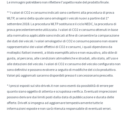
Le immagini potrebbero non riflettere l'aspetto reale del prodotto finale.
** I valori di CO2 e consumo indicati sono conformi alla procedura di prova
WLTP, ai sensi della quale sono omologati i veicoli nuovi a partire dal 1°
settembre 2018. La procedura WLTP sostituisce il ciclo NEDC, la procedura di
prova precedentemente utilizzata. I valori di CO2 e consumo ottenuti in base
alla normativa applicabile sono indicati al fine di consentire la comparazione
dei dati dei veicoli. I valori omologativi di CO2 e consumo possono non essere
rappresentativi dei valori effettivi di CO2 e consumi, i quali dipendono da
molteplici fattori inerenti, a titolo esemplificativo e non esaustivo, allo stile di
guida, al percorso, alle condizioni atmosferiche e stradali, allo stato, all'uso e
alle dotazioni del veicolo. I valori di CO2 e consumo del veicolo configurato non
sono definitivi e possono evolvere a seguito di modifiche del ciclo produttivo.
Valori più aggiornati saranno disponibili presso il concessionario prescelto.
* I prezzi esposti sul sito drivek.it non sono esenti da possibilità di errore per
quanto siano oggetto di attenta e scrupolosa verifica. Eventuali imprecisioni
possono derivare dai limiti posti dalla data di pubblicazione e durata delle
offerte. DriveK si impegna ad aggiornare tempestivamente tutte le
informazioni esposte e non sarà ritenuta responsabile di eventuali errori.