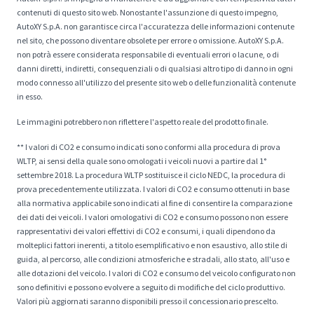
contenuti di questo sito web. Nonostante l'assunzione di questo impegno,
AutoXY S.p.A. non garantisce circa l'accuratezza delle informazioni contenute
nel sito, che possono diventare obsolete per errore o omissione. AutoXY S.p.A.
non potrà essere considerata responsabile di eventuali errori o lacune, o di
danni diretti, indiretti, consequenziali o di qualsiasi altro tipo di danno in ogni
modo connesso all'utilizzo del presente sito web o delle funzionalità contenute
in esso.
Le immagini potrebbero non riflettere l'aspetto reale del prodotto finale.
** I valori di CO2 e consumo indicati sono conformi alla procedura di prova
WLTP, ai sensi della quale sono omologati i veicoli nuovi a partire dal 1°
settembre 2018. La procedura WLTP sostituisce il ciclo NEDC, la procedura di
prova precedentemente utilizzata. I valori di CO2 e consumo ottenuti in base
alla normativa applicabile sono indicati al fine di consentire la comparazione
dei dati dei veicoli. I valori omologativi di CO2 e consumo possono non essere
rappresentativi dei valori effettivi di CO2 e consumi, i quali dipendono da
molteplici fattori inerenti, a titolo esemplificativo e non esaustivo, allo stile di
guida, al percorso, alle condizioni atmosferiche e stradali, allo stato, all'uso e
alle dotazioni del veicolo. I valori di CO2 e consumo del veicolo configurato non
sono definitivi e possono evolvere a seguito di modifiche del ciclo produttivo.
Valori più aggiornati saranno disponibili presso il concessionario prescelto.