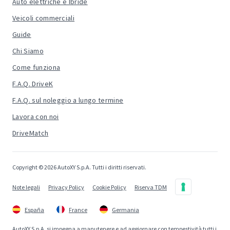
Auto elettriche e Ibride
Veicoli commerciali
Guide
Chi Siamo
Come funziona
F.A.Q. DriveK
F.A.Q. sul noleggio a lungo termine
Lavora con noi
DriveMatch
Copyright © 2026 AutoXY S.p.A. Tutti i diritti riservati.
Note legali
Privacy Policy
Cookie Policy
Riserva TDM
España
France
Germania
AutoXY S.p.A. si impegna a manutenere e ad aggiornare con tempestività tutti i