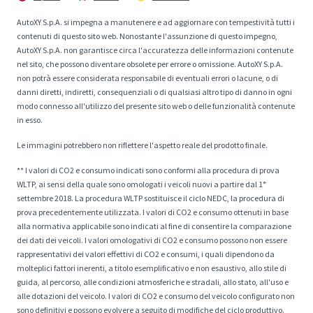
AutoXY S.p.A. si impegna a manutenere e ad aggiornare con tempestività tutti i
contenuti di questo sito web. Nonostante l'assunzione di questo impegno,
AutoXY S.p.A. non garantisce circa l'accuratezza delle informazioni contenute
nel sito, che possono diventare obsolete per errore o omissione. AutoXY S.p.A.
non potrà essere considerata responsabile di eventuali errori o lacune, o di
danni diretti, indiretti, consequenziali o di qualsiasi altro tipo di danno in ogni
modo connesso all'utilizzo del presente sito web o delle funzionalità contenute
in esso.
Le immagini potrebbero non riflettere l'aspetto reale del prodotto finale.
** I valori di CO2 e consumo indicati sono conformi alla procedura di prova
WLTP, ai sensi della quale sono omologati i veicoli nuovi a partire dal 1°
settembre 2018. La procedura WLTP sostituisce il ciclo NEDC, la procedura di
prova precedentemente utilizzata. I valori di CO2 e consumo ottenuti in base
alla normativa applicabile sono indicati al fine di consentire la comparazione
dei dati dei veicoli. I valori omologativi di CO2 e consumo possono non essere
rappresentativi dei valori effettivi di CO2 e consumi, i quali dipendono da
molteplici fattori inerenti, a titolo esemplificativo e non esaustivo, allo stile di
guida, al percorso, alle condizioni atmosferiche e stradali, allo stato, all'uso e
alle dotazioni del veicolo. I valori di CO2 e consumo del veicolo configurato non
sono definitivi e possono evolvere a seguito di modifiche del ciclo produttivo.