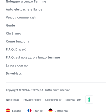
Noleggio a Lungo Termine
Auto elettriche e Ibride
Veicoli commerciali
Guide
Chi Siamo
Come funziona
F.A.Q. DriveK
F.A.Q. sul noleggio a lungo termine
Lavora con noi
DriveMatch
Copyright © 2026 AutoXY S.p.A. Tutti i diritti riservati.
Note legali
Privacy Policy
Cookie Policy
Riserva TDM
España
France
Germania