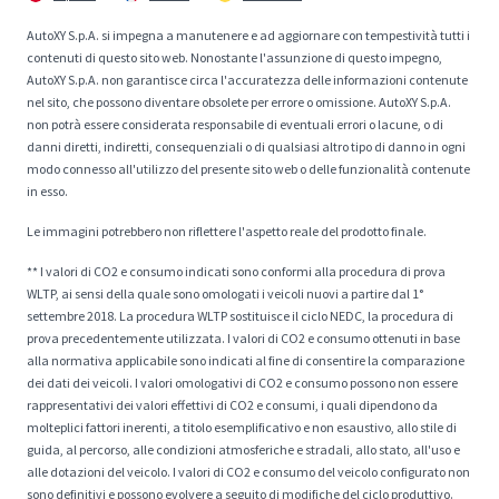
AutoXY S.p.A. si impegna a manutenere e ad aggiornare con tempestività tutti i
contenuti di questo sito web. Nonostante l'assunzione di questo impegno,
AutoXY S.p.A. non garantisce circa l'accuratezza delle informazioni contenute
nel sito, che possono diventare obsolete per errore o omissione. AutoXY S.p.A.
non potrà essere considerata responsabile di eventuali errori o lacune, o di
danni diretti, indiretti, consequenziali o di qualsiasi altro tipo di danno in ogni
modo connesso all'utilizzo del presente sito web o delle funzionalità contenute
in esso.
Le immagini potrebbero non riflettere l'aspetto reale del prodotto finale.
** I valori di CO2 e consumo indicati sono conformi alla procedura di prova
WLTP, ai sensi della quale sono omologati i veicoli nuovi a partire dal 1°
settembre 2018. La procedura WLTP sostituisce il ciclo NEDC, la procedura di
prova precedentemente utilizzata. I valori di CO2 e consumo ottenuti in base
alla normativa applicabile sono indicati al fine di consentire la comparazione
dei dati dei veicoli. I valori omologativi di CO2 e consumo possono non essere
rappresentativi dei valori effettivi di CO2 e consumi, i quali dipendono da
molteplici fattori inerenti, a titolo esemplificativo e non esaustivo, allo stile di
guida, al percorso, alle condizioni atmosferiche e stradali, allo stato, all'uso e
alle dotazioni del veicolo. I valori di CO2 e consumo del veicolo configurato non
sono definitivi e possono evolvere a seguito di modifiche del ciclo produttivo.