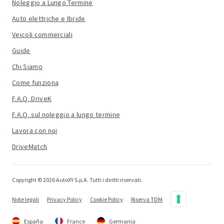
Noleggio a Lungo Termine
Auto elettriche e Ibride
Veicoli commerciali
Guide
Chi Siamo
Come funziona
F.A.Q. DriveK
F.A.Q. sul noleggio a lungo termine
Lavora con noi
DriveMatch
Copyright © 2026 AutoXY S.p.A. Tutti i diritti riservati.
Note legali
Privacy Policy
Cookie Policy
Riserva TDM
España
France
Germania