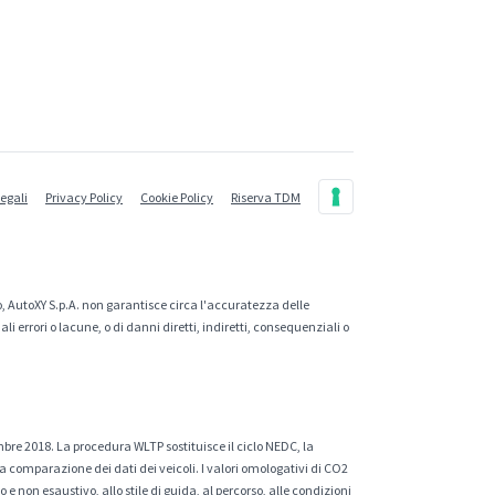
legali
Privacy Policy
Cookie Policy
Riserva TDM
, AutoXY S.p.A. non garantisce circa l'accuratezza delle
 errori o lacune, o di danni diretti, indiretti, consequenziali o
mbre 2018. La procedura WLTP sostituisce il ciclo NEDC, la
a comparazione dei dati dei veicoli. I valori omologativi di CO2
e non esaustivo, allo stile di guida, al percorso, alle condizioni