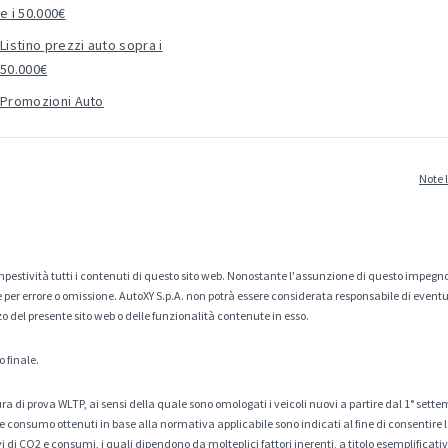
e i 50.000€
Listino prezzi auto sopra i
50.000€
Promozioni Auto
Note 
estività tutti i contenuti di questo sito web. Nonostante l'assunzione di questo impegno
er errore o omissione. AutoXY S.p.A. non potrà essere considerata responsabile di eventuali
zo del presente sito web o delle funzionalità contenute in esso.
o finale.
a di prova WLTP, ai sensi della quale sono omologati i veicoli nuovi a partire dal 1° sette
 consumo ottenuti in base alla normativa applicabile sono indicati al fine di consentire l
di CO2 e consumi, i quali dipendono da molteplici fattori inerenti, a titolo esemplificativo 