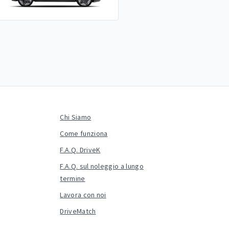
Chi Siamo
Come funziona
F.A.Q. DriveK
F.A.Q. sul noleggio a lungo
termine
Lavora con noi
DriveMatch