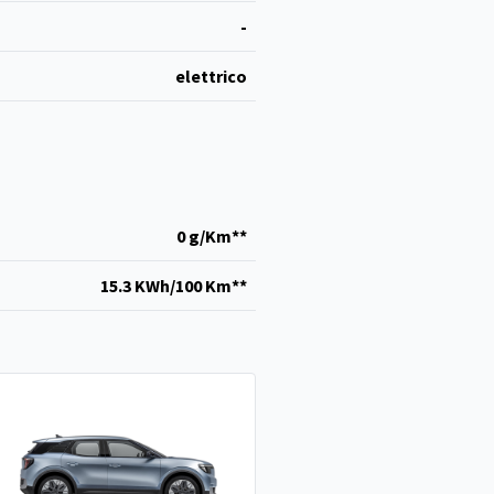
-
elettrico
0 g/Km**
15.3 KWh/100 Km**