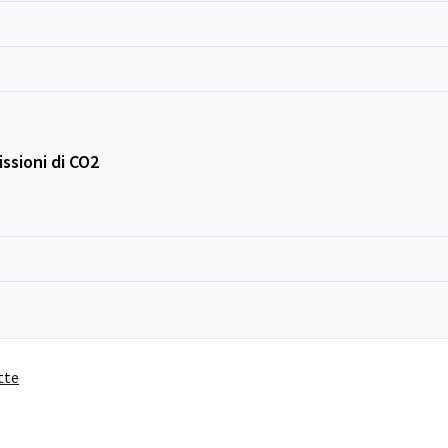
ssioni di CO2
tte