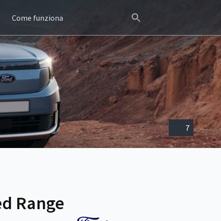
Come funziona
7
ded Range