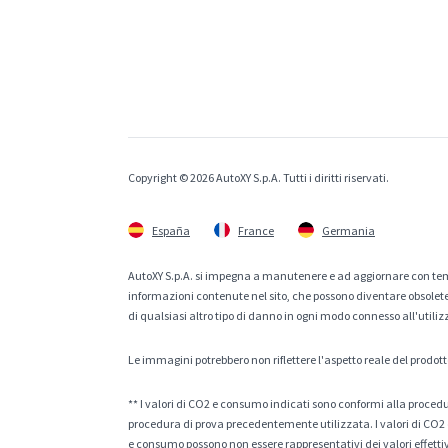
Copyright © 2026 AutoXY S.p.A. Tutti i diritti riservati.
España
France
Germania
AutoXY S.p.A. si impegna a manutenere e ad aggiornare con temp
informazioni contenute nel sito, che possono diventare obsolete p
di qualsiasi altro tipo di danno in ogni modo connesso all'utiliz
Le immagini potrebbero non riflettere l'aspetto reale del prodott
** I valori di CO2 e consumo indicati sono conformi alla procedur
procedura di prova precedentemente utilizzata. I valori di CO2 e
e consumo possono non essere rappresentativi dei valori effettivi 