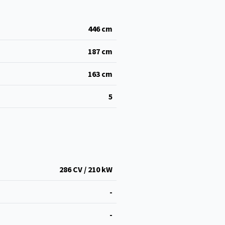
446
cm
187
cm
163
cm
5
286 CV / 210 kW
-
-