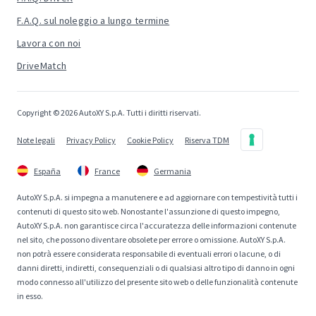
F.A.Q. sul noleggio a lungo termine
Lavora con noi
DriveMatch
Copyright © 2026 AutoXY S.p.A. Tutti i diritti riservati.
Note legali
Privacy Policy
Cookie Policy
Riserva TDM
España
France
Germania
AutoXY S.p.A. si impegna a manutenere e ad aggiornare con tempestività tutti i
contenuti di questo sito web. Nonostante l'assunzione di questo impegno,
AutoXY S.p.A. non garantisce circa l'accuratezza delle informazioni contenute
nel sito, che possono diventare obsolete per errore o omissione. AutoXY S.p.A.
non potrà essere considerata responsabile di eventuali errori o lacune, o di
danni diretti, indiretti, consequenziali o di qualsiasi altro tipo di danno in ogni
modo connesso all'utilizzo del presente sito web o delle funzionalità contenute
in esso.