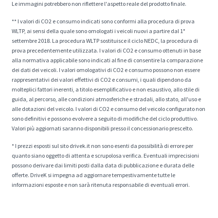
Le immagini potrebbero non riflettere l'aspetto reale del prodotto finale.
** I valori di CO2 e consumo indicati sono conformi alla procedura di prova
WLTP, ai sensi della quale sono omologati i veicoli nuovi a partire dal 1°
settembre 2018. La procedura WLTP sostituisce il ciclo NEDC, la procedura di
prova precedentemente utilizzata. I valori di CO2 e consumo ottenuti in base
alla normativa applicabile sono indicati al fine di consentire la comparazione
dei dati dei veicoli. I valori omologativi di CO2 e consumo possono non essere
rappresentativi dei valori effettivi di CO2 e consumi, i quali dipendono da
molteplici fattori inerenti, a titolo esemplificativo e non esaustivo, allo stile di
guida, al percorso, alle condizioni atmosferiche e stradali, allo stato, all'uso e
alle dotazioni del veicolo. I valori di CO2 e consumo del veicolo configurato non
sono definitivi e possono evolvere a seguito di modifiche del ciclo produttivo.
Valori più aggiornati saranno disponibili presso il concessionario prescelto.
* I prezzi esposti sul sito drivek.it non sono esenti da possibilità di errore per
quanto siano oggetto di attenta e scrupolosa verifica. Eventuali imprecisioni
possono derivare dai limiti posti dalla data di pubblicazione e durata delle
offerte. DriveK si impegna ad aggiornare tempestivamente tutte le
informazioni esposte e non sarà ritenuta responsabile di eventuali errori.