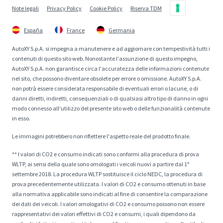
Note legali
Privacy Policy
Cookie Policy
Riserva TDM
España
France
Germania
AutoXY S.p.A. si impegna a manutenere e ad aggiornare con tempestività tutti i
contenuti di questo sito web. Nonostante l'assunzione di questo impegno,
AutoXY S.p.A. non garantisce circa l'accuratezza delle informazioni contenute
nel sito, che possono diventare obsolete per errore o omissione. AutoXY S.p.A.
non potrà essere considerata responsabile di eventuali errori o lacune, o di
danni diretti, indiretti, consequenziali o di qualsiasi altro tipo di danno in ogni
modo connesso all'utilizzo del presente sito web o delle funzionalità contenute
in esso.
Le immagini potrebbero non riflettere l'aspetto reale del prodotto finale.
** I valori di CO2 e consumo indicati sono conformi alla procedura di prova
WLTP, ai sensi della quale sono omologati i veicoli nuovi a partire dal 1°
settembre 2018. La procedura WLTP sostituisce il ciclo NEDC, la procedura di
prova precedentemente utilizzata. I valori di CO2 e consumo ottenuti in base
alla normativa applicabile sono indicati al fine di consentire la comparazione
dei dati dei veicoli. I valori omologativi di CO2 e consumo possono non essere
rappresentativi dei valori effettivi di CO2 e consumi, i quali dipendono da