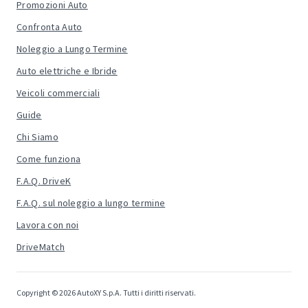
Promozioni Auto
Confronta Auto
Noleggio a Lungo Termine
Auto elettriche e Ibride
Veicoli commerciali
Guide
Chi Siamo
Come funziona
F.A.Q. DriveK
F.A.Q. sul noleggio a lungo termine
Lavora con noi
DriveMatch
Copyright © 2026 AutoXY S.p.A. Tutti i diritti riservati.