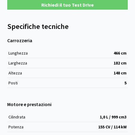
Richiedi il tuo Test Drive
Specifiche tecniche
Carrozzeria
Lunghezza
466
cm
Larghezza
182
cm
Altezza
148
cm
Posti
5
Motore e prestazioni
Cilindrata
1,0 L / 999 cm
3
Potenza
155 CV / 114 kW