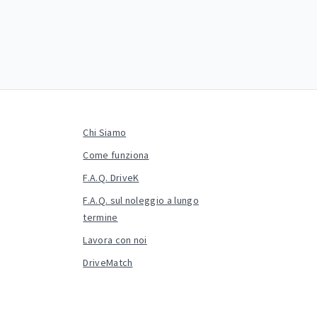
Chi Siamo
Come funziona
F.A.Q. DriveK
F.A.Q. sul noleggio a lungo
termine
Lavora con noi
DriveMatch