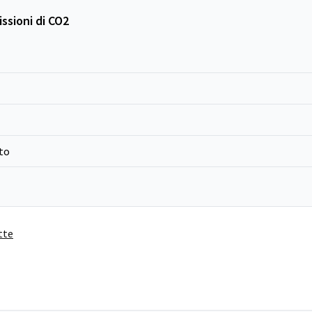
ssioni di CO2
to
tte