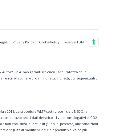
legali
Privacy Policy
Cookie Policy
Riserva TDM
, AutoXY S.p.A. non garantisce circa l'accuratezza delle
 errori o lacune, o di danni diretti, indiretti, consequenziali o
mbre 2018. La procedura WLTP sostituisce il ciclo NEDC, la
a comparazione dei dati dei veicoli. I valori omologativi di CO2
e non esaustivo, allo stile di guida, al percorso, alle condizioni
ere a seguito di modifiche del ciclo produttivo. Valori più