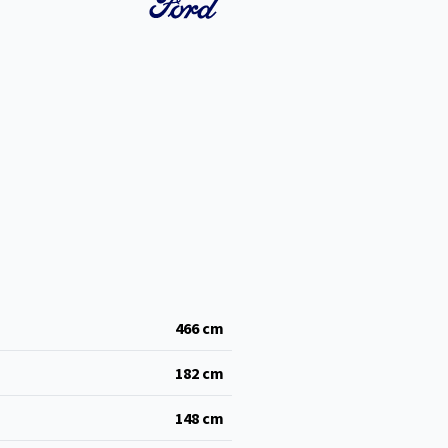
466
cm
182
cm
148
cm