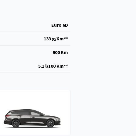
Euro 6D
133 g/Km**
900 Km
5.1 l/100 Km**