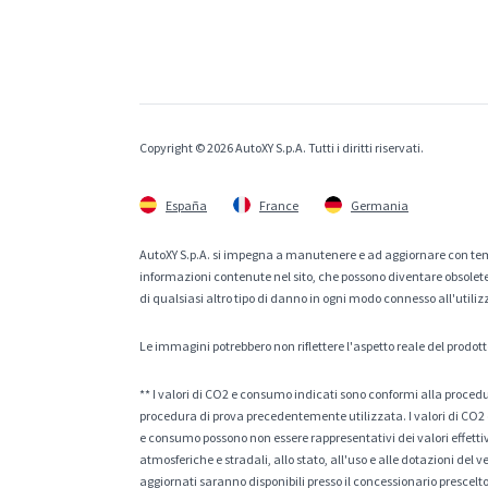
Copyright © 2026 AutoXY S.p.A. Tutti i diritti riservati.
España
France
Germania
AutoXY S.p.A. si impegna a manutenere e ad aggiornare con temp
informazioni contenute nel sito, che possono diventare obsolete p
di qualsiasi altro tipo di danno in ogni modo connesso all'utiliz
Le immagini potrebbero non riflettere l'aspetto reale del prodott
** I valori di CO2 e consumo indicati sono conformi alla procedur
procedura di prova precedentemente utilizzata. I valori di CO2 e
e consumo possono non essere rappresentativi dei valori effettivi 
atmosferiche e stradali, allo stato, all'uso e alle dotazioni del 
aggiornati saranno disponibili presso il concessionario prescelto