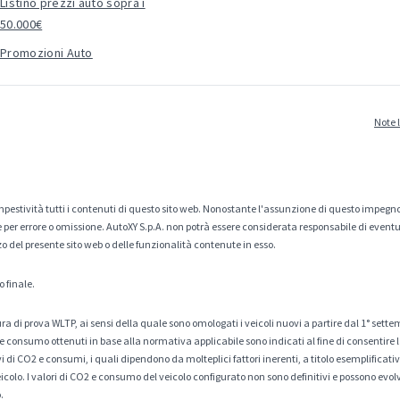
Listino prezzi auto sopra i
50.000€
Promozioni Auto
Note 
estività tutti i contenuti di questo sito web. Nonostante l'assunzione di questo impegno
er errore o omissione. AutoXY S.p.A. non potrà essere considerata responsabile di eventuali
zo del presente sito web o delle funzionalità contenute in esso.
o finale.
a di prova WLTP, ai sensi della quale sono omologati i veicoli nuovi a partire dal 1° sette
 consumo ottenuti in base alla normativa applicabile sono indicati al fine di consentire l
di CO2 e consumi, i quali dipendono da molteplici fattori inerenti, a titolo esemplificativo 
veicolo. I valori di CO2 e consumo del veicolo configurato non sono definitivi e possono evolv
.