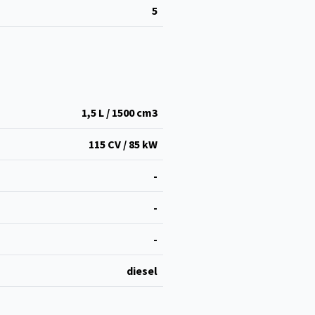
5
1,5 L / 1500 cm
3
115 CV / 85 kW
-
-
-
diesel