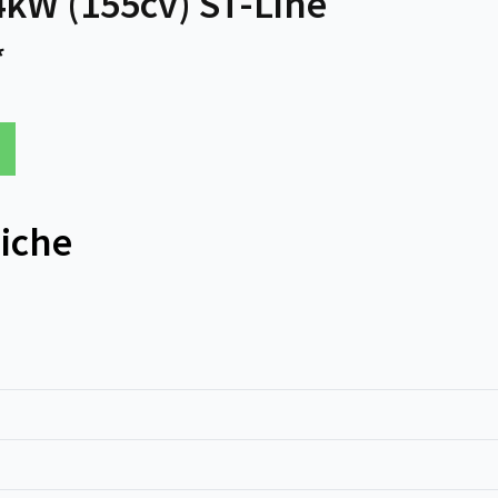
kW (155cv) ST-Line
*
niche