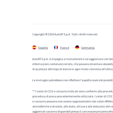
Copyright © 2026 AutoXY S.p.A. Tutti i diritti riservati.
España
France
Germania
AutoXY S.p.A. si impegna a manutenere e ad aggiornare con temp
informazioni contenute nel sito, che possono diventare obsolete p
di qualsiasi altro tipo di danno in ogni modo connesso all'utiliz
Le immagini potrebbero non riflettere l'aspetto reale del prodott
** I valori di CO2 e consumo indicati sono conformi alla procedur
procedura di prova precedentemente utilizzata. I valori di CO2 e
e consumo possono non essere rappresentativi dei valori effettivi 
atmosferiche e stradali, allo stato, all'uso e alle dotazioni del 
aggiornati saranno disponibili presso il concessionario prescelto