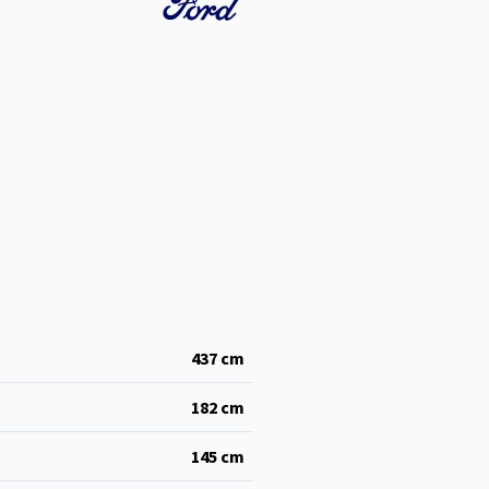
437
cm
182
cm
145
cm