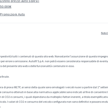
Listino prezzi auto sopra i
50.000€
Promozioni Auto
Note 
estività tutti i contenuti di questo sito web. Nonostante l'assunzione di questo impegno
er errore o omissione. AutoXY S.p.A. non potrà essere considerata responsabile di eventuali
zo del presente sito web o delle funzionalità contenute in esso.
o finale.
a di prova WLTP, ai sensi della quale sono omologati i veicoli nuovi a partire dal 1° sette
 consumo ottenuti in base alla normativa applicabile sono indicati al fine di consentire l
di CO2 e consumi, i quali dipendono da molteplici fattori inerenti, a titolo esemplificativo 
veicolo. I valori di CO2 e consumo del veicolo configurato non sono definitivi e possono evolv
.