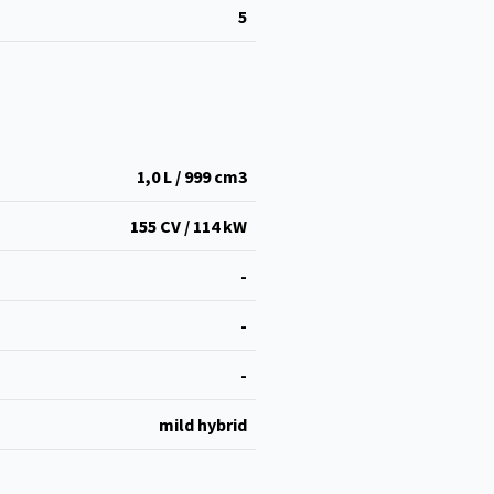
5
1,0 L / 999 cm
3
155 CV / 114 kW
-
-
-
mild hybrid