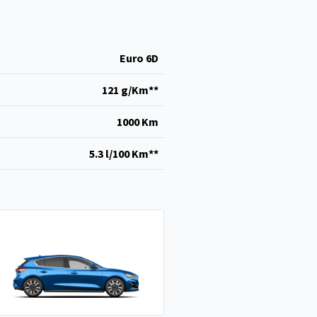
Euro 6D
121 g/Km**
1000 Km
5.3 l/100 Km**