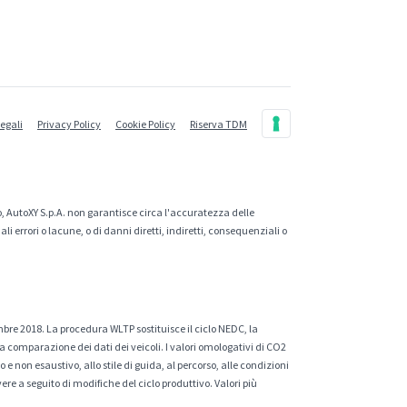
legali
Privacy Policy
Cookie Policy
Riserva TDM
, AutoXY S.p.A. non garantisce circa l'accuratezza delle
 errori o lacune, o di danni diretti, indiretti, consequenziali o
mbre 2018. La procedura WLTP sostituisce il ciclo NEDC, la
a comparazione dei dati dei veicoli. I valori omologativi di CO2
e non esaustivo, allo stile di guida, al percorso, alle condizioni
ere a seguito di modifiche del ciclo produttivo. Valori più