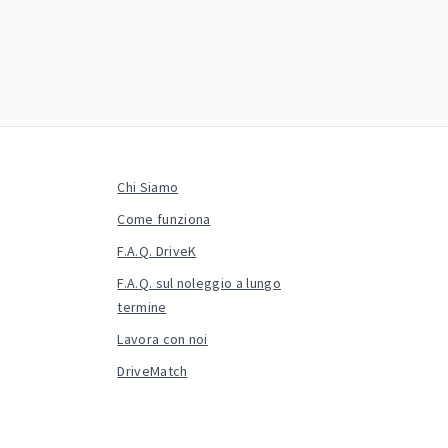
Chi Siamo
Come funziona
F.A.Q. DriveK
F.A.Q. sul noleggio a lungo
termine
Lavora con noi
DriveMatch