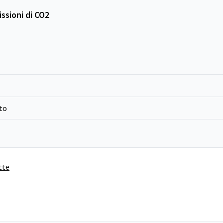
ssioni di CO2
to
tte