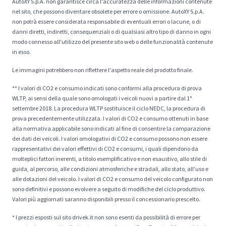
AutoXY S.p.A. non garantisce circa l'accuratezza delle informazioni contenute
nel sito, che possono diventare obsolete per errore o omissione. AutoXY S.p.A.
non potrà essere considerata responsabile di eventuali errori o lacune, o di
danni diretti, indiretti, consequenziali o di qualsiasi altro tipo di danno in ogni
modo connesso all'utilizzo del presente sito web o delle funzionalità contenute
in esso.
Le immagini potrebbero non riflettere l'aspetto reale del prodotto finale.
** I valori di CO2 e consumo indicati sono conformi alla procedura di prova
WLTP, ai sensi della quale sono omologati i veicoli nuovi a partire dal 1°
settembre 2018. La procedura WLTP sostituisce il ciclo NEDC, la procedura di
prova precedentemente utilizzata. I valori di CO2 e consumo ottenuti in base
alla normativa applicabile sono indicati al fine di consentire la comparazione
dei dati dei veicoli. I valori omologativi di CO2 e consumo possono non essere
rappresentativi dei valori effettivi di CO2 e consumi, i quali dipendono da
molteplici fattori inerenti, a titolo esemplificativo e non esaustivo, allo stile di
guida, al percorso, alle condizioni atmosferiche e stradali, allo stato, all'uso e
alle dotazioni del veicolo. I valori di CO2 e consumo del veicolo configurato non
sono definitivi e possono evolvere a seguito di modifiche del ciclo produttivo.
Valori più aggiornati saranno disponibili presso il concessionario prescelto.
* I prezzi esposti sul sito drivek.it non sono esenti da possibilità di errore per