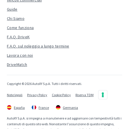
Veicoli commerciali
Guide
Chi Siamo
Come funziona
F.A.Q. DriveK
F.A.Q. sul noleggio a lungo termine
Lavora con noi
DriveMatch
Copyright © 2026 AutoXY S.p.A. Tutti i diritti riservati.
Note legali
Privacy Policy
Cookie Policy
Riserva TDM
España
France
Germania
AutoXY S.p.A. si impegna a manutenere e ad aggiornare con tempestività tutti i
contenuti di questo sito web. Nonostante l'assunzione di questo impegno,