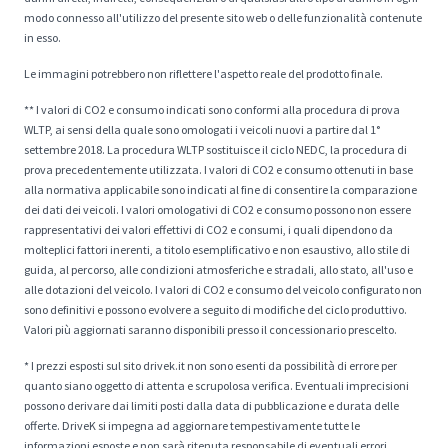
modo connesso all'utilizzo del presente sito web o delle funzionalità contenute
in esso.
Le immagini potrebbero non riflettere l'aspetto reale del prodotto finale.
** I valori di CO2 e consumo indicati sono conformi alla procedura di prova
WLTP, ai sensi della quale sono omologati i veicoli nuovi a partire dal 1°
settembre 2018. La procedura WLTP sostituisce il ciclo NEDC, la procedura di
prova precedentemente utilizzata. I valori di CO2 e consumo ottenuti in base
alla normativa applicabile sono indicati al fine di consentire la comparazione
dei dati dei veicoli. I valori omologativi di CO2 e consumo possono non essere
rappresentativi dei valori effettivi di CO2 e consumi, i quali dipendono da
molteplici fattori inerenti, a titolo esemplificativo e non esaustivo, allo stile di
guida, al percorso, alle condizioni atmosferiche e stradali, allo stato, all'uso e
alle dotazioni del veicolo. I valori di CO2 e consumo del veicolo configurato non
sono definitivi e possono evolvere a seguito di modifiche del ciclo produttivo.
Valori più aggiornati saranno disponibili presso il concessionario prescelto.
* I prezzi esposti sul sito drivek.it non sono esenti da possibilità di errore per
quanto siano oggetto di attenta e scrupolosa verifica. Eventuali imprecisioni
possono derivare dai limiti posti dalla data di pubblicazione e durata delle
offerte. DriveK si impegna ad aggiornare tempestivamente tutte le
informazioni esposte e non sarà ritenuta responsabile di eventuali errori.