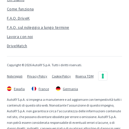
Come funziona
F.A.Q. DriveK
F.A.Q. sul noleggio a lungo termine
Lavora con noi
DriveMatch
Copyright © 2026 AutoXY S.p.A. Tutti i diritti riservati.
Note legali
Privacy Policy
Cookie Policy
Riserva TDM
España
France
Germania
AutoXY S.p.A. si impegna a manutenere e ad aggiornare con tempestività tutti i
contenuti di questo sito web. Nonostante l'assunzione di questo impegno,
AutoXY S.p.A. non garantisce circa l'accuratezza delle informazioni contenute
nel sito, che possono diventare obsolete per errore o omissione. AutoXY S.p.A.
non potrà essere considerata responsabile di eventuali errori o lacune, o di
danni diretti, indiretti, consequenziali o di qualsiasi altro tipo di danno in ogni